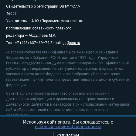
Свидетельство о регистрации Эл № ФС77-
46097
Учредитель — АНО «Парламентская газета»
Исполняющий обязанности главного
редактора — Абдуллаев М.Р.
Тел.: +7 (495) 637–69–79 E-mail:
pg@pnp.ru
«Парламентская газета» - официальное еженедельное издание
Федерального Собрания РФ. Издается с 1997 года. Учредители
газеты - Государственная Дума и Совет Федерации РФ. Официальный
публикатор федеральных конституционных законов, федеральных
законов и актов палат Федерального Собрания. «Парламентская
газета» имеет пункты печати и представительства в десяти субъектах
федерации.
Сайт «Парламентской газеты» - это оперативные новости и
достоверная информация о принимаемых в стране законах и
деятельности депутатов и сенаторов. При использовании материалов
сайта «Парламентской газеты» активная ссылка на pnp.ru
обязательна.
Используя сайт pnp.ru, Вы соглашаетесь с
На информационном ресурсе применяются
рекомендательные
использованием файлов cookie
технологии
Положение о защите персональных данных
СОГЛАСЕН