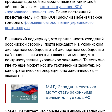
происходящее сейчас можно назвать «активной
обороной», а само
контрнаступление ВСУ
«провалилось полностью»
. Ранее постоянный
представитель РФ при ООН Василий Небензя также
говорил о
формальном окончании украинского
контрнаступа
.
Вышинский подчеркнул, что правильность суждений
российской стороны подтверждают и в украинском
экспертном сообществе. «В экспертном сообществе
на Украине фактически сошлись во мнении, что
контрнаступление украинское закончено. То есть оно
где-то еще может носить тактический характер, но
как стратегическая операция оно закончилось», —
сказал он.
МИД: Западные спутники
могут стать законными
целями для ударов РФ
Член СПЧ считает, что смещение внимания западных