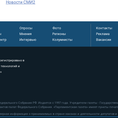
Новости СМИ2
Опросы
Фото
Контакты
ы
Мнения
Регионы
Реклама
ентр
Интервью
Колумнисты
Вакансии
регистрировано в
 технологий и
8+
.
дерального Собрания РФ. Издается с 1997 года. Учредители газеты - Государств
ктов палат Федерального Собрания. «Парламентская газета» имеет пункты печати
оверная информация о принимаемых в стране законах и деятельности депутатов и