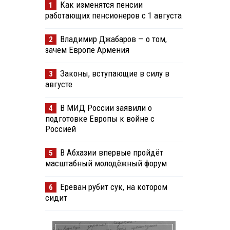
Как изменятся пенсии
1
работающих пенсионеров с 1 августа
Владимир Джабаров — о том,
2
зачем Европе Армения
Законы, вступающие в силу в
3
августе
В МИД России заявили о
4
подготовке Европы к войне с
Россией
В Абхазии впервые пройдёт
5
масштабный молодёжный форум
Ереван рубит сук, на котором
6
сидит