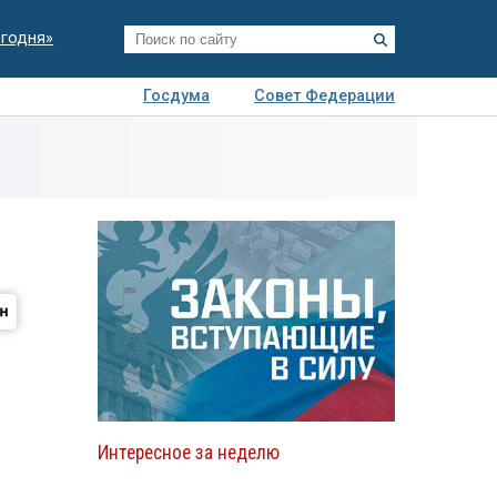
егодня»
Госдума
Совет Федерации
я
Авто
Недвижимость
Технологии
иза
Интересное за неделю