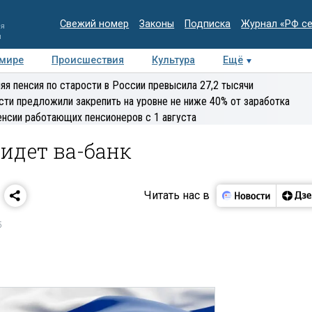
Свежий номер
Законы
Подписка
Журнал «РФ с
ия
и
 мире
Происшествия
Культура
Ещё
Медиацентр
Интервью
Колумнисты
Делова
яя пенсия по старости в России превысила 27,2 тысячи
эксперт
сти предложили закрепить на уровне не ниже 40% от заработка
енсии работающих пенсионеров с 1 августа
 идет ва-банк
Читать нас в
5