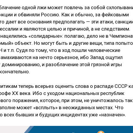
зоблачение одной лжи может повлечь за собой схлопыван
анкции и обвиняли Россию. Как и обычно, за фейковыми
о дает все основания предполагать — эти атаки, санкции
ссалии и являются целью и причиной, а не следствием.
 нацелились «солидарные»: полагаю, дело не в Чемпиона
комый» объект. Но могут быть и другие вещи, типа попыт
 и т.п. Судя по тому, что в ход пошли человеческие
 замахиваются на нечто серьезное, ибо Запад ощутил
 доминированию, и разоблачение этой грязной игры
кончательно.
итикам теперь всерьез оценить слова о распаде СССР к
рофе ХХ века. Ибо с уходом национальных республик
вого поражения, которое, при этом, не уничтожалось так
я вполне может «всплыть» в неожиданных местах. Что
о всех бывших и будущих инцидентах уже «назначен».