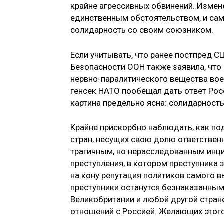
крайне агрессивных обвинений. Измен
единственным обстоятельством, и сам
солидарность со своим союзником.
Если учитывать, что ранее постпред 
Безопасности ООН также заявила, что 
нервно-паралитического вещества воен
генсек НАТО пообещал дать ответ Росси
картина предельно ясна: солидарност
Крайне прискорбно наблюдать, как по
стран, несущих свою долю ответствен
трагичным, но нерасследованным инци
преступления, в котором преступника 
на кону репутация политиков самого в
преступники останутся безнаказанными
Великобритании и любой другой стран
отношений с Россией. Желающих этого 