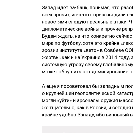
Запад идет ва-банк, понимая, что ра
всех прочих, из-за которых вводили с
новостями следуют реальные атаки. Чт
дипломатические войны и прочие репре
Будем ждать, на что конкретно сейчас
мира по футболу, хотя это крайне «ла
эрозии института «вето» в Совбезе ООН
жертвы, как и на Украине в 2014 году,
системную угрозу своему глобальному
может обрушить это доминирование о
А еще я посоветовал бы западным пол
о крупнейшей геополитической катаст
могли «уйти» и арсеналы оружия массо
же тщательно, как в России, и сегодн
крайне удобно Западу, ибо виновный в