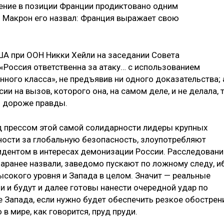
ение в позиции Франции продиктовано одним
 Макрон его назвал: Франция выражает свою
США при ООН Никки Хейли на заседании Совета
«Россия ответственна за атаку… с использованием
ного класса», не предъявив ни одного доказательства; 
и на вызов, которого она, на самом деле, и не делала, 
ь дороже правды.
д прессом этой самой солидарности лидеры крупных
ности за глобальную безопасность, злоупотребляют
дентом в интересах демонизации России. Расследовани
заранее назвали, заведомо пускают по ложному следу, и
ысокого уровня и Запада в целом. Значит — реальные
 и будут и далее готовы нанести очередной удар по
е Запада, если нужно будет обеспечить резкое обострен
в мире, как говорится, пруд пруди.