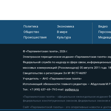
Политика
Экономика
Видео
Общество
В мире
Персон
Происшествия
Культура
Медиац
© «Парламентская газета», 2026 г.
Электронное периодическое издание «Парламентская газета» за
Федеральной службе по надзору в сфере связи, информационных
массовых коммуникаций (Роскомнадзор) 05 августа 2011 года. 1
Свидетельство о регистрации Эл № ФС77-46097
Учредитель — АНО «Парламентская газета»
Исполняющий обязанности главного редактора — Абдуллаев М.Р
Тел.: +7 (495) 637–69–79 E-mail:
pg@pnp.ru
«Парламентская газета» - официальное еженедельное издание Фе
федеральных конституционных законов, федеральных законов и а
Сайт «Парламентской газеты» - это оперативные новости и дост