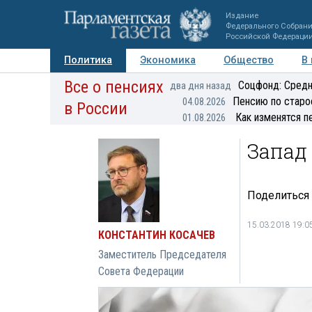
Издание
Федерального Собран
Российской Федераци
Политика
Экономика
Общество
В
Все о пенсиях
Фото
Авторы
Персоны
Мнения
Регионы
Соцфонд: Средн
два дня назад
Пенсию по старо
04.08.2026
в России
Как изменятся п
01.08.2026
Запад
Поделиться
15.03.2018 19:0
КОНСТАНТИН КОСАЧЕВ
Заместитель Председателя
Совета Федерации