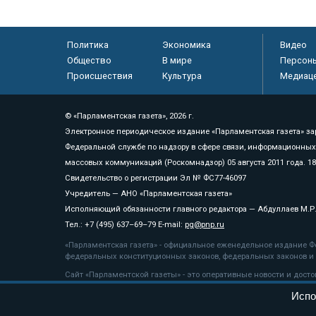
Политика
Экономика
Видео
Общество
В мире
Персон
Происшествия
Культура
Медиац
© «Парламентская газета», 2026 г.
Электронное периодическое издание «Парламентская газета» за
Федеральной службе по надзору в сфере связи, информационных
массовых коммуникаций (Роскомнадзор) 05 августа 2011 года. 1
Свидетельство о регистрации Эл № ФС77-46097
Учредитель — АНО «Парламентская газета»
Исполняющий обязанности главного редактора — Абдуллаев М.Р
Тел.: +7 (495) 637–69–79 E-mail:
pg@pnp.ru
«Парламентская газета» - официальное еженедельное издание Фе
федеральных конституционных законов, федеральных законов и а
Сайт «Парламентской газеты» - это оперативные новости и дост
«Парламентской газеты» активная ссылка на pnp.ru обязательна.
Испо
На информационном ресурсе применяются
рекомендательные т
Положение о защите персональных данных