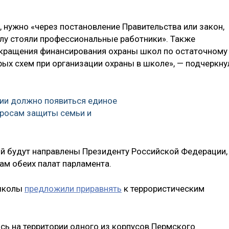
, нужно «через постановление Правительства или закон,
олу стояли профессиональные работники». Также
кращения финансирования охраны школ по остаточному
ерых схем при организации охраны в школе», — подчеркну
сии должно появиться единое
просам защиты семьи и
й будут направлены Президенту Российской Федерации,
ам обеих палат парламента.
 школы
предложили приравнять
к террористическим
ясь на территории одного из корпусов Пермского