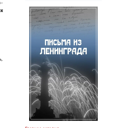
а»
ях
,