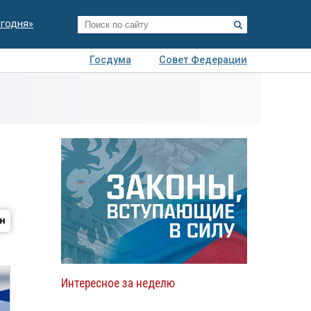
егодня»
Госдума
Совет Федерации
я
Авто
Недвижимость
Технологии
иза
Интересное за неделю