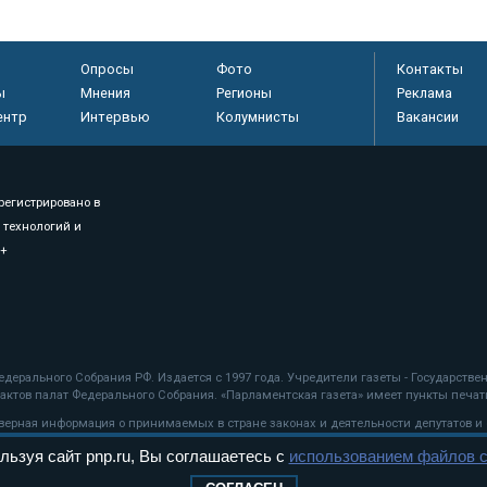
Опросы
Фото
Контакты
ы
Мнения
Регионы
Реклама
ентр
Интервью
Колумнисты
Вакансии
регистрировано в
 технологий и
8+
.
дерального Собрания РФ. Издается с 1997 года. Учредители газеты - Государств
ктов палат Федерального Собрания. «Парламентская газета» имеет пункты печати
оверная информация о принимаемых в стране законах и деятельности депутатов и
льзуя сайт pnp.ru, Вы соглашаетесь с
использованием файлов c
ехнологии