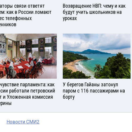
аторы связи ответят
Возвращение НВП: чему и как
ем: как в России ломают
будут учить школьников на
ес телефонных
уроках
нников
чувствие парламента: как
У берегов Гайаны затонул
ссии работали петровский
паром с 116 пассажирами на
т и Уложенная комиссия
борту
ерины
Новости СМИ2