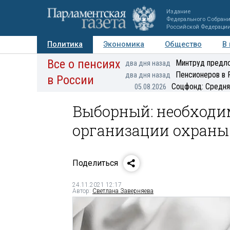
Издание
Федерального Собран
Российской Федераци
Политика
Экономика
Общество
В
Все о пенсиях
Фото
Авторы
Персоны
Мнения
Регионы
Минтруд предло
два дня назад
Пенсионеров в 
два дня назад
в России
Соцфонд: Средня
05.08.2026
Выборный: необходим
организации охраны
Поделиться
24.11.2021 12:17
Автор:
Светлана Заверняева