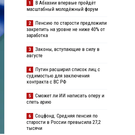
В Абхазии впервые пройдёт
1
масштабный молодёжный форум
Пенсию по старости предложили
2
закрепить на уровне не ниже 40% от
заработка
Законы, вступающие в силу в
3
августе
Путин расширил список лиц с
4
судимостью для заключения
контракта с ВС РФ
Сможет ли ИИ написать оперу и
5
спеть арию
Соцфонд: Средняя пенсия по
6
старости в России превысила 27,2
тысячи