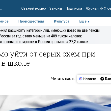
Свежий номер
Законы
Подписка
Журнал «РФ с
ия
и
 мире
Происшествия
Культура
Ещё
Медиацентр
Интервью
Колумнисты
Делова
жил расширить категории лиц, имеющих право на две пенсии
эксперт
России за год стало меньше на 409 тысяч человек
я пенсия по старости в России превысила 27,2 тысячи
о уйти от серых схем при
 в школе
Читать нас в