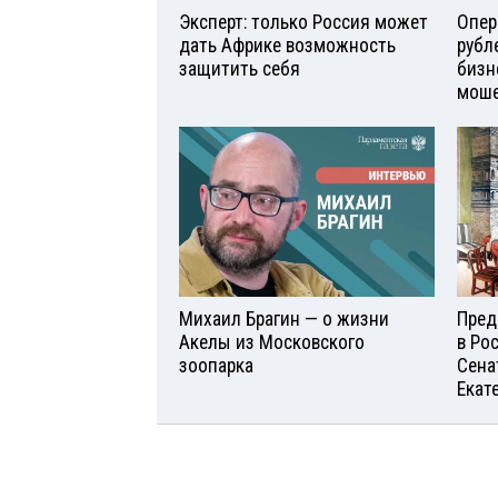
Эксперт: только Россия может
Опер
дать Африке возможность
рубл
защитить себя
бизн
моше
Михаил Брагин — о жизни
Пред
Акелы из Московского
в Ро
зоопарка
Сена
Екат