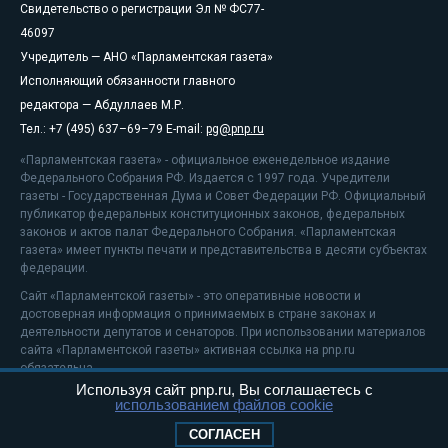
Свидетельство о регистрации Эл № ФС77-
46097
Учредитель — АНО «Парламентская газета»
Исполняющий обязанности главного
редактора — Абдуллаев М.Р.
Тел.: +7 (495) 637–69–79 E-mail:
pg@pnp.ru
«Парламентская газета» - официальное еженедельное издание
Федерального Собрания РФ. Издается с 1997 года. Учредители
газеты - Государственная Дума и Совет Федерации РФ. Официальный
публикатор федеральных конституционных законов, федеральных
законов и актов палат Федерального Собрания. «Парламентская
газета» имеет пункты печати и представительства в десяти субъектах
федерации.
Сайт «Парламентской газеты» - это оперативные новости и
достоверная информация о принимаемых в стране законах и
деятельности депутатов и сенаторов. При использовании материалов
сайта «Парламентской газеты» активная ссылка на pnp.ru
обязательна.
Используя сайт pnp.ru, Вы соглашаетесь с
На информационном ресурсе применяются
рекомендательные
использованием файлов cookie
технологии
Положение о защите персональных данных
СОГЛАСЕН