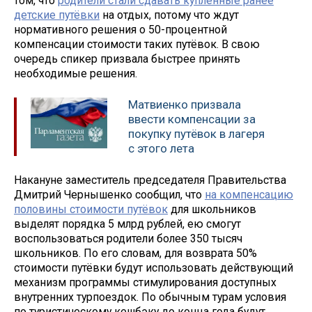
том, что
родители стали сдавать купленные ранее
детские путёвки
на отдых, потому что ждут
нормативного решения о 50-процентной
компенсации стоимости таких путёвок. В свою
очередь спикер призвала быстрее принять
необходимые решения.
Матвиенко призвала
ввести компенсации за
покупку путёвок в лагеря
с этого лета
Накануне заместитель председателя Правительства
Дмитрий Чернышенко сообщил, что
на компенсацию
половины стоимости путёвок
для школьников
выделят порядка 5 млрд рублей, ею смогут
воспользоваться родители более 350 тысяч
школьников. По его словам, для возврата 50%
стоимости путёвки будут использовать действующий
механизм программы стимулирования доступных
внутренних турпоездок. По обычным турам условия
по туристическому кешбэку до конца года будут