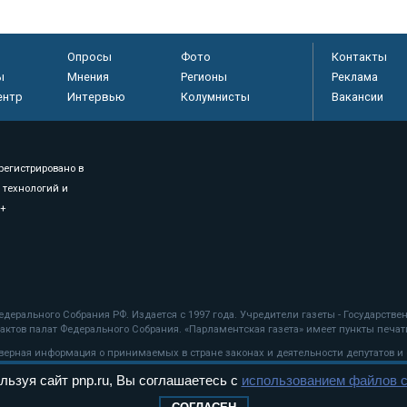
Опросы
Фото
Контакты
ы
Мнения
Регионы
Реклама
ентр
Интервью
Колумнисты
Вакансии
регистрировано в
 технологий и
8+
.
дерального Собрания РФ. Издается с 1997 года. Учредители газеты - Государств
ктов палат Федерального Собрания. «Парламентская газета» имеет пункты печати
оверная информация о принимаемых в стране законах и деятельности депутатов и
льзуя сайт pnp.ru, Вы соглашаетесь с
использованием файлов c
ехнологии