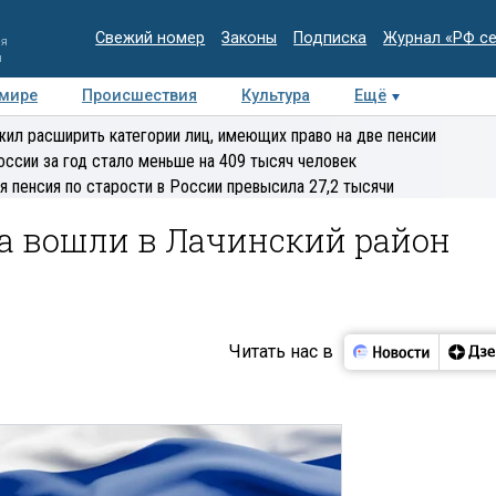
Свежий номер
Законы
Подписка
Журнал «РФ с
ия
и
 мире
Происшествия
Культура
Ещё
Медиацентр
Интервью
Колумнисты
Делова
ил расширить категории лиц, имеющих право на две пенсии
эксперт
оссии за год стало меньше на 409 тысяч человек
я пенсия по старости в России превысила 27,2 тысячи
а вошли в Лачинский район
Читать нас в