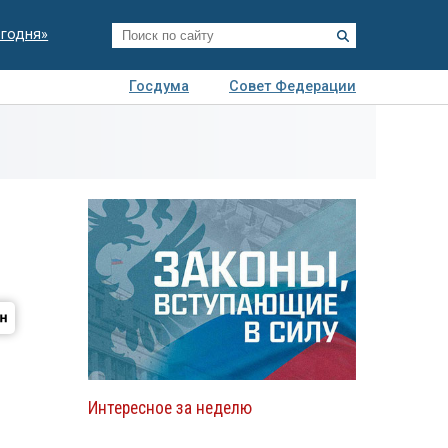
егодня»
Госдума
Совет Федерации
я
Авто
Недвижимость
Технологии
иза
Интересное за неделю