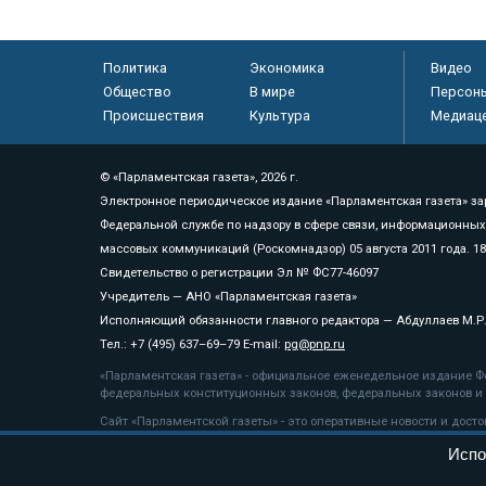
Политика
Экономика
Видео
Общество
В мире
Персон
Происшествия
Культура
Медиац
© «Парламентская газета», 2026 г.
Электронное периодическое издание «Парламентская газета» за
Федеральной службе по надзору в сфере связи, информационных
массовых коммуникаций (Роскомнадзор) 05 августа 2011 года. 1
Свидетельство о регистрации Эл № ФС77-46097
Учредитель — АНО «Парламентская газета»
Исполняющий обязанности главного редактора — Абдуллаев М.Р
Тел.: +7 (495) 637–69–79 E-mail:
pg@pnp.ru
«Парламентская газета» - официальное еженедельное издание Фе
федеральных конституционных законов, федеральных законов и а
Сайт «Парламентской газеты» - это оперативные новости и дост
«Парламентской газеты» активная ссылка на pnp.ru обязательна.
Испо
На информационном ресурсе применяются
рекомендательные т
Положение о защите персональных данных