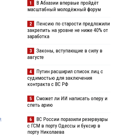
В Абхазии впервые пройдёт
1
масштабный молодёжный форум
Пенсию по старости предложили
2
закрепить на уровне не ниже 40% от
заработка
Законы, вступающие в силу в
3
августе
Путин расширил список лиц с
4
судимостью для заключения
контракта с ВС РФ
Сможет ли ИИ написать оперу и
5
спеть арию
»
ВС России поразили резервуары
6
с ГСМ в порту Одессы и буксир в
порту Николаева