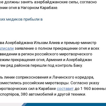
рые должны занять азербайджанские силы, согласно
нии огня в Нагорном Карабахе.
ких медиков прибыли в
ава Азербайджана Ильхам Алиев и премьер-министр
дписали
заявление о полном прекращении огня и всех
 введении в регион российского миротворческого
 режим прекращения огня, Армения и Азербайджан
тем ряд районов перешли под контроль Баку.
ь линии соприкосновения и Лачинского коридора,
зместились российские миротворцы. Согласно указу
миротворческих сил в Карабахе
составит
до 1 960 военны
портёров, 380 автомобилей и другой техники.