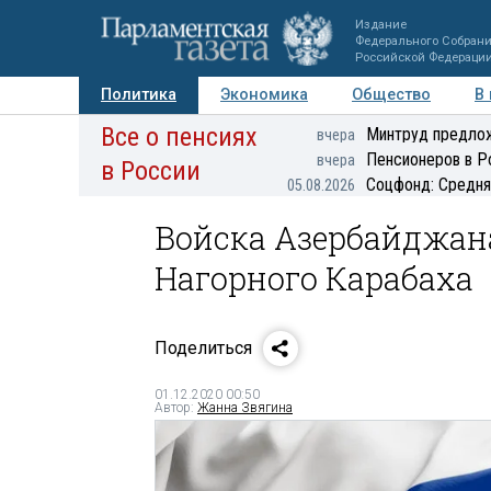
Издание
Федерального Собран
Российской Федераци
Политика
Экономика
Общество
В
Все о пенсиях
Фото
Авторы
Персоны
Мнения
Регионы
Минтруд предлож
вчера
Пенсионеров в Р
вчера
в России
Соцфонд: Средня
05.08.2026
Войска Азербайджан
Нагорного Карабаха
Поделиться
01.12.2020 00:50
Автор:
Жанна Звягина