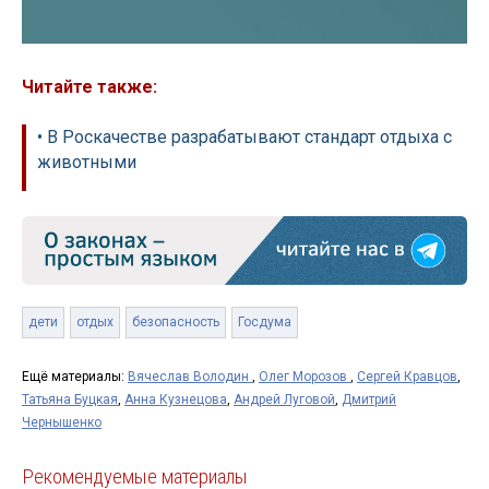
Читайте также:
• В Роскачестве разрабатывают стандарт отдыха с
животными
дети
отдых
безопасность
Госдума
Ещё материалы:
Вячеслав Володин
,
Олег Морозов
,
Сергей Кравцов
,
Татьяна Буцкая
,
Анна Кузнецова
,
Андрей Луговой
,
Дмитрий
Чернышенко
Рекомендуемые материалы