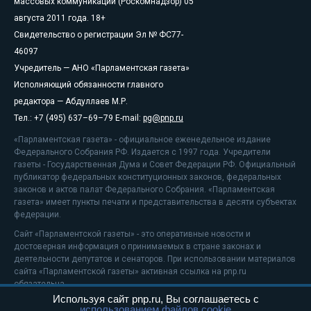
массовых коммуникаций (Роскомнадзор) 05
августа 2011 года. 18+
Свидетельство о регистрации Эл № ФС77-
46097
Учредитель — АНО «Парламентская газета»
Исполняющий обязанности главного
редактора — Абдуллаев М.Р.
Тел.: +7 (495) 637–69–79 E-mail:
pg@pnp.ru
«Парламентская газета» - официальное еженедельное издание
Федерального Собрания РФ. Издается с 1997 года. Учредители
газеты - Государственная Дума и Совет Федерации РФ. Официальный
публикатор федеральных конституционных законов, федеральных
законов и актов палат Федерального Собрания. «Парламентская
газета» имеет пункты печати и представительства в десяти субъектах
федерации.
Сайт «Парламентской газеты» - это оперативные новости и
достоверная информация о принимаемых в стране законах и
деятельности депутатов и сенаторов. При использовании материалов
сайта «Парламентской газеты» активная ссылка на pnp.ru
обязательна.
Используя сайт pnp.ru, Вы соглашаетесь с
На информационном ресурсе применяются
рекомендательные
использованием файлов cookie