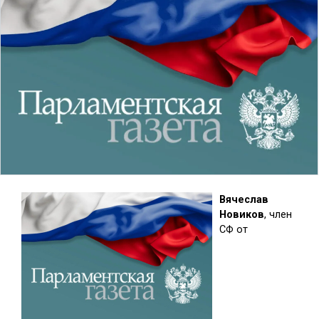
Вячеслав
Новиков
, член
СФ от