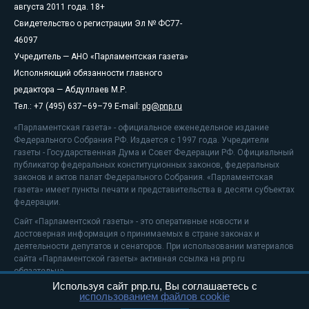
августа 2011 года. 18+
Свидетельство о регистрации Эл № ФС77-
46097
Учредитель — АНО «Парламентская газета»
Исполняющий обязанности главного
редактора — Абдуллаев М.Р.
Тел.: +7 (495) 637–69–79 E-mail:
pg@pnp.ru
«Парламентская газета» - официальное еженедельное издание
Федерального Собрания РФ. Издается с 1997 года. Учредители
газеты - Государственная Дума и Совет Федерации РФ. Официальный
публикатор федеральных конституционных законов, федеральных
законов и актов палат Федерального Собрания. «Парламентская
газета» имеет пункты печати и представительства в десяти субъектах
федерации.
Сайт «Парламентской газеты» - это оперативные новости и
достоверная информация о принимаемых в стране законах и
деятельности депутатов и сенаторов. При использовании материалов
сайта «Парламентской газеты» активная ссылка на pnp.ru
обязательна.
Используя сайт pnp.ru, Вы соглашаетесь с
На информационном ресурсе применяются
рекомендательные
использованием файлов cookie
технологии