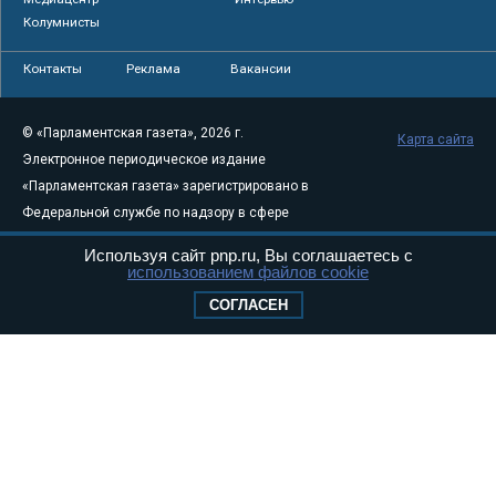
Колумнисты
Контакты
Реклама
Вакансии
© «Парламентская газета», 2026 г.
Карта сайта
Электронное периодическое издание
«Парламентская газета» зарегистрировано в
Федеральной службе по надзору в сфере
связи, информационных технологий и
Используя сайт pnp.ru, Вы соглашаетесь с
массовых коммуникаций (Роскомнадзор) 05
использованием файлов cookie
августа 2011 года. 18+
СОГЛАСЕН
Свидетельство о регистрации Эл № ФС77-
46097
Учредитель — АНО «Парламентская газета»
Исполняющий обязанности главного
редактора — Абдуллаев М.Р.
Тел.: +7 (495) 637–69–79 E-mail:
pg@pnp.ru
«Парламентская газета» - официальное еженедельное издание