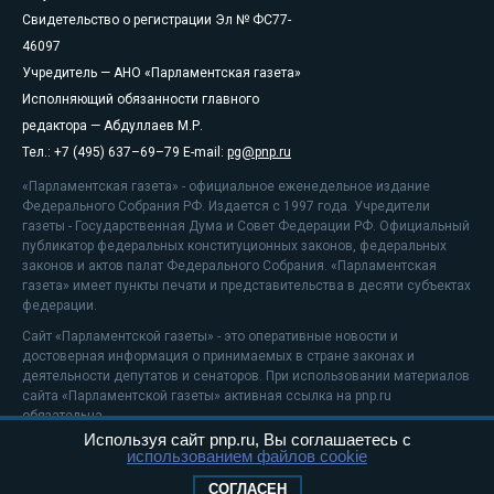
Свидетельство о регистрации Эл № ФС77-
46097
Учредитель — АНО «Парламентская газета»
Исполняющий обязанности главного
редактора — Абдуллаев М.Р.
Тел.: +7 (495) 637–69–79 E-mail:
pg@pnp.ru
«Парламентская газета» - официальное еженедельное издание
Федерального Собрания РФ. Издается с 1997 года. Учредители
газеты - Государственная Дума и Совет Федерации РФ. Официальный
публикатор федеральных конституционных законов, федеральных
законов и актов палат Федерального Собрания. «Парламентская
газета» имеет пункты печати и представительства в десяти субъектах
федерации.
Сайт «Парламентской газеты» - это оперативные новости и
достоверная информация о принимаемых в стране законах и
деятельности депутатов и сенаторов. При использовании материалов
сайта «Парламентской газеты» активная ссылка на pnp.ru
обязательна.
Используя сайт pnp.ru, Вы соглашаетесь с
На информационном ресурсе применяются
рекомендательные
использованием файлов cookie
технологии
Положение о защите персональных данных
СОГЛАСЕН