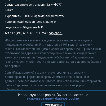
Свидетельство о регистрации Эл № ФС77-
46097
Учредитель — АНО «Парламентская газета»
Исполняющий обязанности главного
редактора — Абдуллаев М.Р.
Тел.: +7 (495) 637–69–79 E-mail:
pg@pnp.ru
«Парламентская газета» - официальное еженедельное издание
Федерального Собрания РФ. Издается с 1997 года. Учредители
газеты - Государственная Дума и Совет Федерации РФ. Официальный
публикатор федеральных конституционных законов, федеральных
законов и актов палат Федерального Собрания. «Парламентская
газета» имеет пункты печати и представительства в десяти субъектах
федерации.
Сайт «Парламентской газеты» - это оперативные новости и
достоверная информация о принимаемых в стране законах и
деятельности депутатов и сенаторов. При использовании материалов
сайта «Парламентской газеты» активная ссылка на pnp.ru
обязательна.
Используя сайт pnp.ru, Вы соглашаетесь с
На информационном ресурсе применяются
рекомендательные
использованием файлов cookie
технологии
Положение о защите персональных данных
СОГЛАСЕН