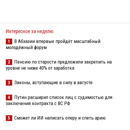
Интересное за неделю
В Абхазии впервые пройдёт масштабный
1
молодёжный форум
Пенсию по старости предложили закрепить на
2
уровне не ниже 40% от заработка
Законы, вступающие в силу в августе
3
Путин расширил список лиц с судимостью для
4
заключения контракта с ВС РФ
Сможет ли ИИ написать оперу и спеть арию
5