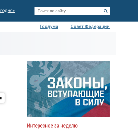
егодня»
Госдума
Совет Федерации
я
Авто
Недвижимость
Технологии
иза
Интересное за неделю