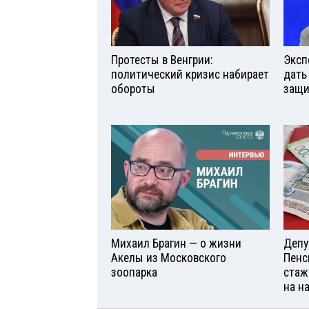
Протесты в Венгрии:
Эксп
политический кризис набирает
дать
обороты
защи
Михаил Брагин — о жизни
Депу
Акелы из Московского
Пенс
зоопарка
стаж
на н