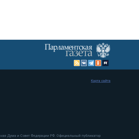
Карта сайта
енная Дума и Совет Федерации РФ. Официальный публикатор