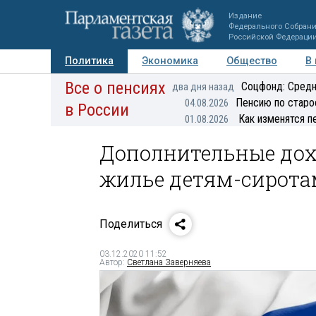
Издание
Федерального Собран
Российской Федераци
Политика
Экономика
Общество
В
Все о пенсиях
Фото
Авторы
Персоны
Мнения
Регионы
Соцфонд: Средн
два дня назад
Пенсию по старо
04.08.2026
в России
Как изменятся п
01.08.2026
Дополнительные дох
жилье детям-сирота
Поделиться
03.12.2020 11:52
Автор:
Светлана Заверняева