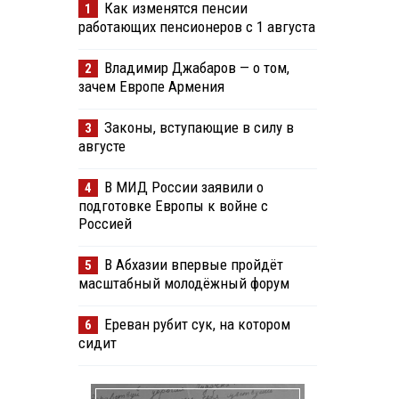
Как изменятся пенсии
1
работающих пенсионеров с 1 августа
Владимир Джабаров — о том,
2
зачем Европе Армения
Законы, вступающие в силу в
3
августе
В МИД России заявили о
4
подготовке Европы к войне с
Россией
В Абхазии впервые пройдёт
5
масштабный молодёжный форум
Ереван рубит сук, на котором
6
сидит