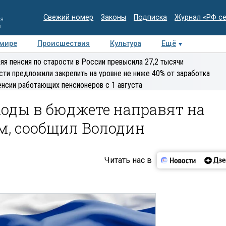
Свежий номер
Законы
Подписка
Журнал «РФ с
ия
и
 мире
Происшествия
Культура
Ещё
Медиацентр
Интервью
Колумнисты
Делова
яя пенсия по старости в России превысила 27,2 тысячи
эксперт
сти предложили закрепить на уровне не ниже 40% от заработка
енсии работающих пенсионеров с 1 августа
оды в бюджете направят на
м, сообщил Володин
Читать нас в