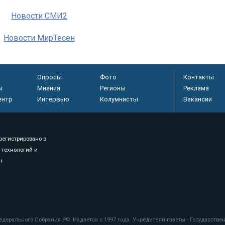
Новости СМИ2
Новости МирТесен
Опросы
Фото
Контакты
ы
Мнения
Регионы
Реклама
ентр
Интервью
Колумнисты
Вакансии
регистрировано в
 технологий и
8+
.
дерального Собрания РФ. Издается с 1997 года. Учредители газеты - Государств