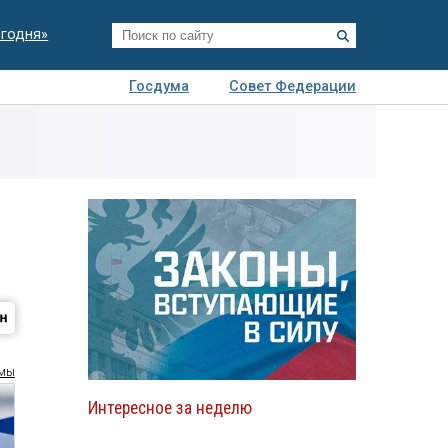
егодня»
Госдума
Совет Федерации
я
Авто
Недвижимость
Технологии
иза
умы
Интересное за неделю