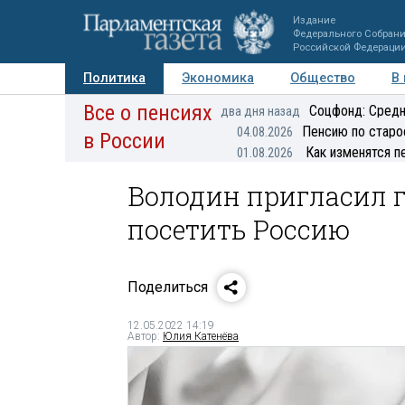
Издание
Федерального Собран
Российской Федераци
Политика
Экономика
Общество
В
Все о пенсиях
Фото
Авторы
Персоны
Мнения
Регионы
Соцфонд: Средн
два дня назад
Пенсию по старо
04.08.2026
в России
Как изменятся п
01.08.2026
Володин пригласил 
посетить Россию
Поделиться
12.05.2022 14:19
Автор:
Юлия Катенёва