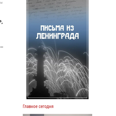
мы
й
Р,
 —
Главное сегодня