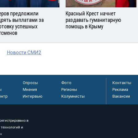
еров предложили
Красный Крест начнет
рять выплатами за
раздавать гуманитарную
отовку успешных
помощь в Крыму
тсменов
Новости СМИ2
Опросы
Фото
Контакты
ы
Мнения
Регионы
Реклама
ентр
Интервью
Колумнисты
Вакансии
регистрировано в
 технологий и
8+