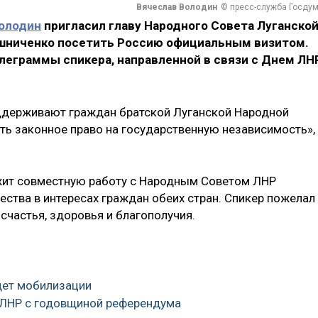
Вячеслав Володин
© пресс-служба Госду
олодин
пригласил главу Народного Совета Луганско
шниченко посетить Россию официальным визитом.
леграммы спикера, направленной в связи с Днем ЛН
ддерживают граждан братской Луганской Народной
ать законное право на государственную независимость»,
жит совместную работу с Народным Советом ЛНР
ества в интересах граждан обеих стран. Спикер пожелал
счастья, здоровья и благополучия.
удет мобилизации
 ЛНР с годовщиной референдума