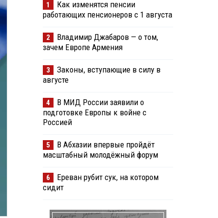
Как изменятся пенсии
1
работающих пенсионеров с 1 августа
Владимир Джабаров — о том,
2
зачем Европе Армения
Законы, вступающие в силу в
3
августе
В МИД России заявили о
4
подготовке Европы к войне с
Россией
В Абхазии впервые пройдёт
5
масштабный молодёжный форум
Ереван рубит сук, на котором
6
сидит