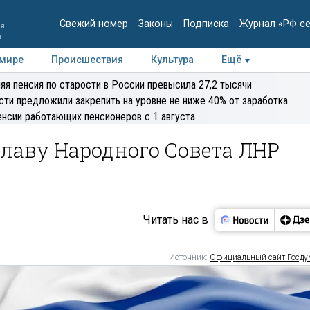
Свежий номер
Законы
Подписка
Журнал «РФ с
ия
и
 мире
Происшествия
Культура
Ещё
Медиацентр
Интервью
Колумнисты
Делова
яя пенсия по старости в России превысила 27,2 тысячи
эксперт
сти предложили закрепить на уровне не ниже 40% от заработка
енсии работающих пенсионеров с 1 августа
главу Народного Совета ЛНР
Читать нас в
Источник:
Официальный сайт Госд