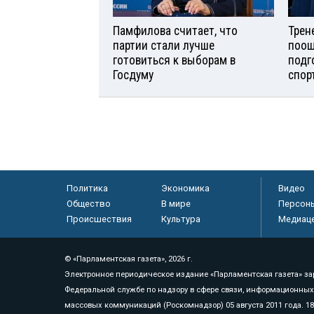
Памфилова считает, что
Трен
партии стали лучше
поощ
готовиться к выборам в
подг
Госдуму
спор
Политика
Экономика
Видео
Общество
В мире
Персон
Происшествия
Культура
Медиац
© «Парламентская газета», 2026 г.
Электронное периодическое издание «Парламентская газета» за
Федеральной службе по надзору в сфере связи, информационных
массовых коммуникаций (Роскомнадзор) 05 августа 2011 года. 1