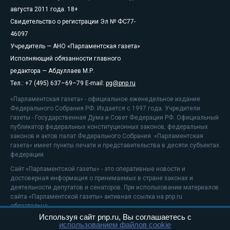
августа 2011 года. 18+
Свидетельство о регистрации Эл № ФС77-
46097
Учредитель — АНО «Парламентская газета»
Исполняющий обязанности главного
редактора — Абдуллаев М.Р.
Тел.: +7 (495) 637–69–79 E-mail:
pg@pnp.ru
«Парламентская газета» - официальное еженедельное издание
Федерального Собрания РФ. Издается с 1997 года. Учредители
газеты - Государственная Дума и Совет Федерации РФ. Официальный
публикатор федеральных конституционных законов, федеральных
законов и актов палат Федерального Собрания. «Парламентская
газета» имеет пункты печати и представительства в десяти субъектах
федерации.
Сайт «Парламентской газеты» - это оперативные новости и
достоверная информация о принимаемых в стране законах и
деятельности депутатов и сенаторов. При использовании материалов
сайта «Парламентской газеты» активная ссылка на pnp.ru
обязательна.
Используя сайт pnp.ru, Вы соглашаетесь с
На информационном ресурсе применяются
рекомендательные
использованием файлов cookie
технологии