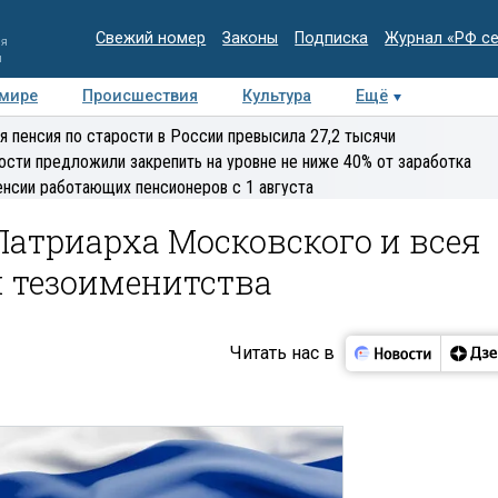
Свежий номер
Законы
Подписка
Журнал «РФ с
ия
и
 мире
Происшествия
Культура
Ещё
Медиацентр
Интервью
Колумнисты
Делова
я пенсия по старости в России превысила 27,2 тысячи
эксперт
ости предложили закрепить на уровне не ниже 40% от заработка
енсии работающих пенсионеров с 1 августа
атриарха Московского и всея
м тезоименитства
Читать нас в