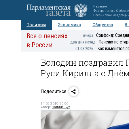
Издание
Федерального Собран
Российской Федераци
Политика
Экономика
Общество
В
Все о пенсиях
Фото
Авторы
Персоны
Мнения
Регионы
Соцфонд: Средня
вчера
Пенсию по стар
два дня назад
в России
Как изменятся п
01.08.2026
Володин поздравил П
Руси Кирилла c Днё
Поделиться
24.05.2019 10:00
Автор:
Залина Бут