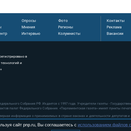
Опросы
Фото
Контакты
ы
Мнения
Регионы
Реклама
ентр
Интервью
Колумнисты
Вакансии
регистрировано в
 технологий и
8+
.
дерального Собрания РФ. Издается с 1997 года. Учредители газеты - Государств
ктов палат Федерального Собрания. «Парламентская газета» имеет пункты печати
оверная информация о принимаемых в стране законах и деятельности депутатов и
льзуя сайт pnp.ru, Вы соглашаетесь с
использованием файлов c
ехнологии