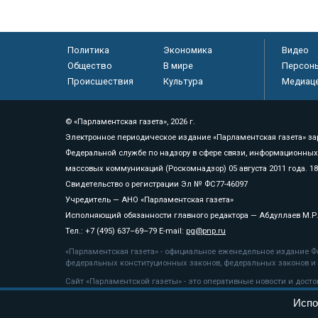
Политика
Экономика
Видео
Общество
В мире
Персон
Происшествия
Культура
Медиац
© «Парламентская газета», 2026 г.
Электронное периодическое издание «Парламентская газета» за
Федеральной службе по надзору в сфере связи, информационных
массовых коммуникаций (Роскомнадзор) 05 августа 2011 года. 1
Свидетельство о регистрации Эл № ФС77-46097
Учредитель — АНО «Парламентская газета»
Исполняющий обязанности главного редактора — Абдуллаев М.Р
Тел.: +7 (495) 637–69–79 E-mail:
pg@pnp.ru
«Парламентская газета» - официальное еженедельное издание Фе
федеральных конституционных законов, федеральных законов и а
Сайт «Парламентской газеты» - это оперативные новости и дост
«Парламентской газеты» активная ссылка на pnp.ru обязательна.
Испо
На информационном ресурсе применяются
рекомендательные т