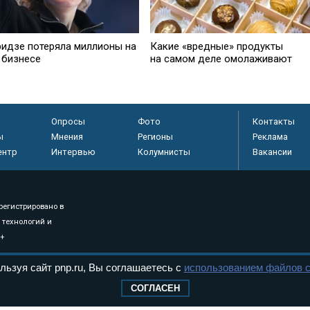
ридзе потеряла миллионы на
Какие «вредные» продукты
 бизнесе
на самом деле омолаживают
Опросы
Фото
Контакты
ы
Мнения
Регионы
Реклама
ентр
Интервью
Колумнисты
Вакансии
регистрировано в
 технологий и
8+
льзуя сайт pnp.ru, Вы соглашаетесь с
использованием файлов c
.
СОГЛАСЕН