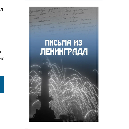
ал
а
ие