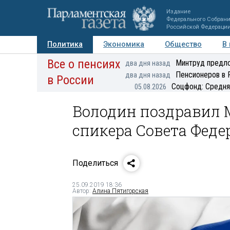
Издание
Федерального Собран
Российской Федераци
Политика
Экономика
Общество
В
Все о пенсиях
Фото
Авторы
Персоны
Мнения
Регионы
Минтруд предло
два дня назад
Пенсионеров в 
два дня назад
в России
Соцфонд: Средня
05.08.2026
Володин поздравил М
спикера Совета Фед
Поделиться
25.09.2019 18:36
Автор:
Алина Пятигорская