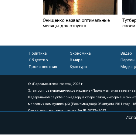
Онищенко назвал оптимальные
Тутбе
месяцы для отпуска
своем
Политика
Экономика
Видео
Общество
В мире
Персон
Происшествия
Культура
Медиац
© «Парламентская газета», 2026 г.
Электронное периодическое издание «Парламентская газета» за
Федеральной службе по надзору в сфере связи, информационных
массовых коммуникаций (Роскомнадзор) 05 августа 2011 года. 1
Свидетельство о регистрации Эл № ФС77-46097
Испо
Учредитель — АНО «Парламентская газета»
Исполняющий обязанности главного редактора — Абдуллаев М.Р
Тел.: +7 (495) 637–69–79 E-mail:
pg@pnp.ru