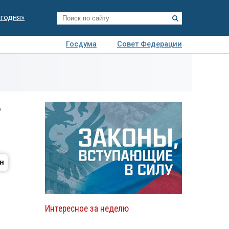
егодня»
Госдума
Совет Федерации
я
Авто
Недвижимость
Технологии
иза
т
Интересное за неделю