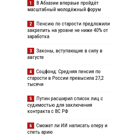
В Абхазии впервые пройдёт
1
масштабный молодёжный форум
Пенсию по старости предложили
2
закрепить на уровне не ниже 40% от
заработка
Законы, вступающие в силу в
3
августе
Соцфонд: Средняя пенсия по
4
старости в России превысила 27,2
тысячи
Путин расширил список лиц с
5
судимостью для заключения
контракта с ВС РФ
Сможет ли ИИ написать оперу и
6
спеть арию