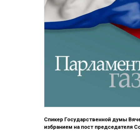
Спикер Государственной думы Вяче
избранием на пост председателя С