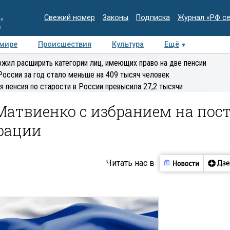
Свежий номер
Законы
Подписка
Журнал «РФ с
ия
и
 мире
Происшествия
Культура
Ещё
Медиацентр
Интервью
Колумнисты
Делова
жил расширить категории лиц, имеющих право на две пенсии
эксперт
России за год стало меньше на 409 тысяч человек
я пенсия по старости в России превысила 27,2 тысячи
атвиенко с избранием на пос
ерации
Читать нас в