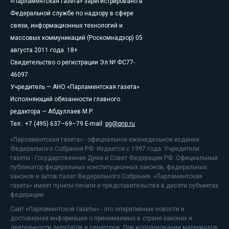
«Парламентская газета» зарегистрировано в
Федеральной службе по надзору в сфере
связи, информационных технологий и
массовых коммуникаций (Роскомнадзор) 05
августа 2011 года. 18+
Свидетельство о регистрации Эл № ФС77-
46097
Учредитель — АНО «Парламентская газета»
Исполняющий обязанности главного
редактора — Абдуллаев М.Р.
Тел.: +7 (495) 637–69–79 E-mail:
pg@pnp.ru
«Парламентская газета» - официальное еженедельное издание
Федерального Собрания РФ. Издается с 1997 года. Учредители
газеты - Государственная Дума и Совет Федерации РФ. Официальный
публикатор федеральных конституционных законов, федеральных
законов и актов палат Федерального Собрания. «Парламентская
газета» имеет пункты печати и представительства в десяти субъектах
федерации.
Сайт «Парламентской газеты» - это оперативные новости и
достоверная информация о принимаемых в стране законах и
деятельности депутатов и сенаторов. При использовании материалов