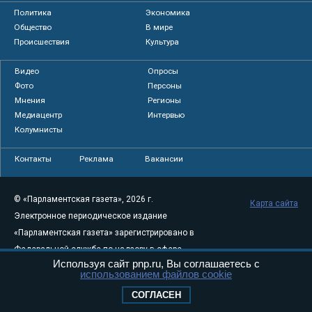
Политика
Экономика
Общество
В мире
Происшествия
Культура
Видео
Опросы
Фото
Персоны
Мнения
Регионы
Медиацентр
Интервью
Колумнисты
Контакты
Реклама
Вакансии
© «Парламентская газета», 2026 г.
Карта сайта
Электронное периодическое издание
«Парламентская газета» зарегистрировано в
Федеральной службе по надзору в сфере
Используя сайт pnp.ru, Вы соглашаетесь с
связи, информационных технологий и
использованием файлов cookie
массовых коммуникаций (Роскомнадзор) 05
СОГЛАСЕН
августа 2011 года. 18+