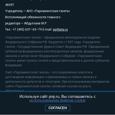
46097
Учредитель — АНО «Парламентская газета»
Исполняющий обязанности главного
редактора — Абдуллаев М.Р.
Тел.: +7 (495) 637–69–79 E-mail:
pg@pnp.ru
«Парламентская газета» - официальное еженедельное издание
Федерального Собрания РФ. Издается с 1997 года. Учредители
газеты - Государственная Дума и Совет Федерации РФ. Официальный
публикатор федеральных конституционных законов, федеральных
законов и актов палат Федерального Собрания. «Парламентская
газета» имеет пункты печати и представительства в десяти субъектах
федерации.
Сайт «Парламентской газеты» - это оперативные новости и
достоверная информация о принимаемых в стране законах и
деятельности депутатов и сенаторов. При использовании материалов
сайта «Парламентской газеты» активная ссылка на pnp.ru
обязательна.
Используя сайт pnp.ru, Вы соглашаетесь с
На информационном ресурсе применяются
рекомендательные
использованием файлов cookie
технологии
Положение о защите персональных данных
СОГЛАСЕН