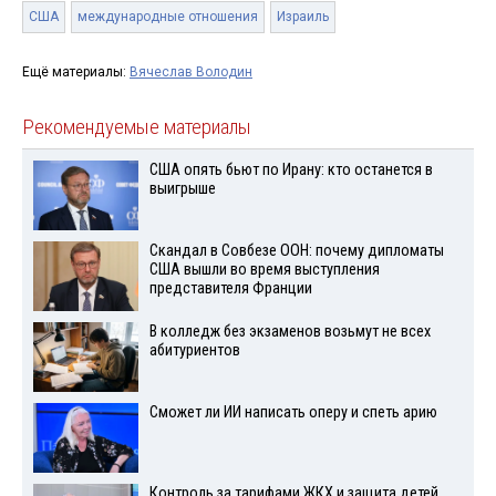
США
международные отношения
Израиль
Ещё материалы:
Вячеслав Володин
Рекомендуемые материалы
США опять бьют по Ирану: кто останется в
выигрыше
Скандал в Совбезе ООН: почему дипломаты
США вышли во время выступления
представителя Франции
В колледж без экзаменов возьмут не всех
абитуриентов
Сможет ли ИИ написать оперу и спеть арию
Контроль за тарифами ЖКХ и защита детей