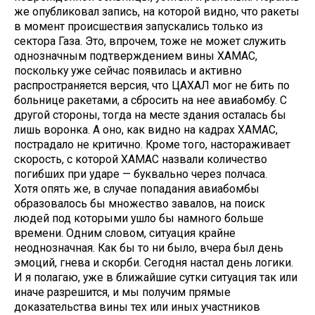
же опубликовал запись, на которой видно, что ракеты
в момент происшествия запускались только из
сектора Газа. Это, впрочем, тоже не может служить
однозначным подтверждением вины ХАМАС,
поскольку уже сейчас появилась и активно
распространяется версия, что ЦАХАЛ мог не бить по
больнице ракетами, а сбросить на нее авиабомбу. С
другой стороны, тогда на месте здания осталась бы
лишь воронка. А оно, как видно на кадрах ХАМАС,
пострадало не критично. Кроме того, настораживает
скорость, с которой ХАМАС назвали количество
погибших при ударе — буквально через полчаса.
Хотя опять же, в случае попадания авиабомбы
образовалось бы множество завалов, на поиск
людей под которыми ушло бы намного больше
времени. Одним словом, ситуация крайне
неоднозначная. Как бы то ни было, вчера был день
эмоций, гнева и скорби. Сегодня настал день логики.
И я полагаю, уже в ближайшие сутки ситуация так или
иначе разрешится, и мы получим прямые
доказательства вины тех или иных участников