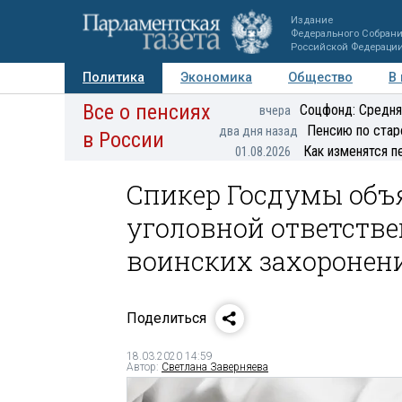
Издание
Федерального Собран
Российской Федераци
Политика
Экономика
Общество
В
Все о пенсиях
Фото
Авторы
Персоны
Мнения
Регионы
Соцфонд: Средня
вчера
Пенсию по стар
два дня назад
в России
Как изменятся п
01.08.2026
Спикер Госдумы объ
уголовной ответств
воинских захоронен
Поделиться
18.03.2020 14:59
Автор:
Светлана Заверняева