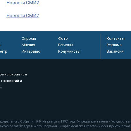
Новости СМИ2
Новости СМИ2
Опросы
Фото
Контакты
ы
Мнения
Регионы
Реклама
ентр
Интервью
Колумнисты
Вакансии
регистрировано в
 технологий и
8+
.
дерального Собрания РФ. Издается с 1997 года. Учредители газеты - Государств
ктов палат Федерального Собрания. «Парламентская газета» имеет пункты печати