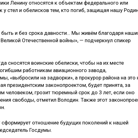
ники Ленину относятся к объектам федерального или
к у стел и обелисков тем, кто погиб, защищая нашу Роди
а быть и без срока давности… Мы живём благодаря наш
 Великой Отечественной войны», — подчеркнул спикер
гда сносятся воинские обелиски, чтобы на их месте
погибшим работникам авиационного завода,
ы, «выбросили на задворки», а прокурор района на это 
ая президентским законопроектом, будет принята, за
м человеком, грозит тюремный срок до 3 лет, если оно
шения свободы, отметил Володин. Также этот законопрое
он.
 сформирует отношение будущих поколений к нашей
редседатель Госдумы.