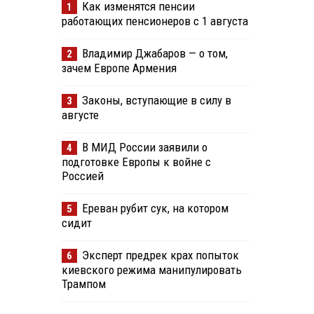
Как изменятся пенсии
1
работающих пенсионеров с 1 августа
Владимир Джабаров — о том,
2
зачем Европе Армения
Законы, вступающие в силу в
3
августе
В МИД России заявили о
4
подготовке Европы к войне с
Россией
Ереван рубит сук, на котором
5
сидит
Эксперт предрек крах попыток
6
киевского режима манипулировать
Трампом