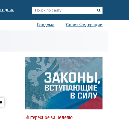
егодня»
Госдума
Совет Федерации
я
Авто
Недвижимость
Технологии
иза
Интересное за неделю