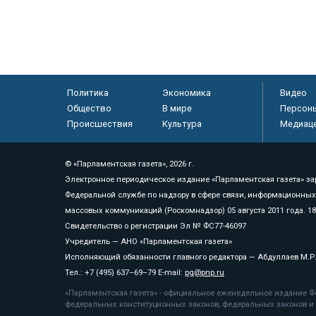
Политика
Экономика
Видео
Общество
В мире
Персон
Происшествия
Культура
Медиац
© «Парламентская газета», 2026 г.
Электронное периодическое издание «Парламентская газета» за
Федеральной службе по надзору в сфере связи, информационных
массовых коммуникаций (Роскомнадзор) 05 августа 2011 года. 1
Свидетельство о регистрации Эл № ФС77-46097
Учредитель — АНО «Парламентская газета»
Исполняющий обязанности главного редактора — Абдуллаев М.Р
Тел.: +7 (495) 637–69–79 E-mail:
pg@pnp.ru
«Парламентская газета» - официальное еженедельное издание Фе
федеральных конституционных законов, федеральных законов и а