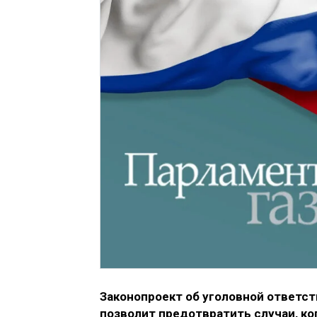
Законопроект об уголовной ответс
позволит предотвратить случаи, ко