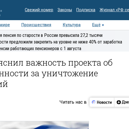
Свежий номер
Законы
Подписка
Журнал «РФ с
ия
и
 мире
Происшествия
Культура
Ещё
Медиацентр
Интервью
Колумнисты
Делова
я пенсия по старости в России превысила 27,2 тысячи
эксперт
ости предложили закрепить на уровне не ниже 40% от заработка
енсии работающих пенсионеров с 1 августа
яснил важность проекта об
енности за уничтожение
ий
Читать нас в