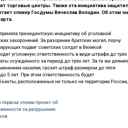
ят торговые центры. Также эта инициатива защити
итает спикер Госдумы Вячеслав Володин. Об этом он
арта.
 приняла президентскую инициативу об уголовной
ких захоронений. За разорение братских могил, порчу
зирующих подвиг советских солдат в Великой
водит уголовную ответственность в виде штрафа до трёх
аты осуждённого за период до трёх лет. За те же деяния
именением насилия, грозит штраф размером до пяти
о 5 лет. При этом ответственность будет
ъекты, расположенные не только на территории России,
в первом чтении проект об
твенности за разрушение
ков