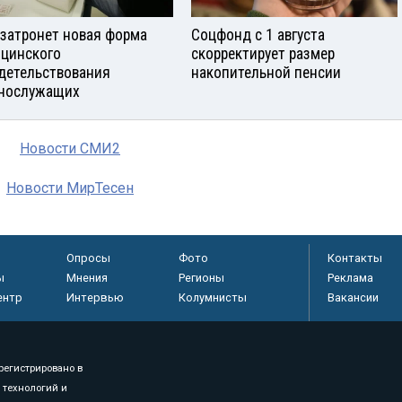
 затронет новая форма
Соцфонд с 1 августа
цинского
скорректирует размер
детельствования
накопительной пенсии
нослужащих
Новости СМИ2
Новости МирТесен
Опросы
Фото
Контакты
ы
Мнения
Регионы
Реклама
ентр
Интервью
Колумнисты
Вакансии
регистрировано в
 технологий и