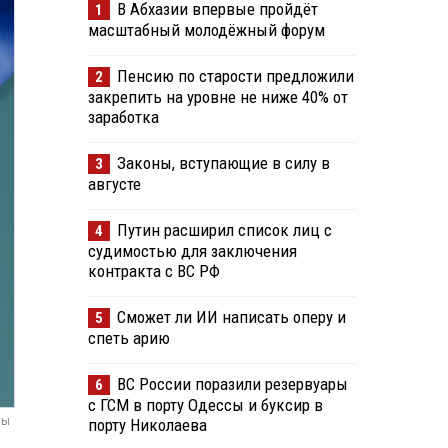
В Абхазии впервые пройдёт
1
масштабный молодёжный форум
Пенсию по старости предложили
2
закрепить на уровне не ниже 40% от
заработка
Законы, вступающие в силу в
3
августе
Путин расширил список лиц с
4
судимостью для заключения
контракта с ВС РФ
Сможет ли ИИ написать оперу и
5
спеть арию
ВС России поразили резервуары
6
с ГСМ в порту Одессы и буксир в
мы
порту Николаева