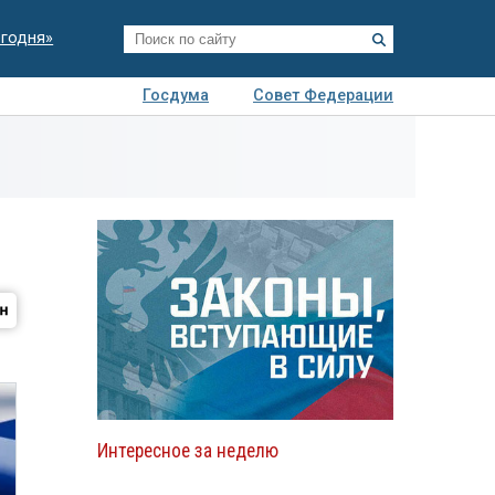
егодня»
Госдума
Совет Федерации
я
Авто
Недвижимость
Технологии
иза
Интересное за неделю