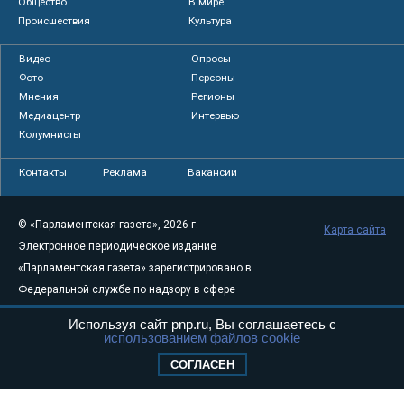
Общество
В мире
Происшествия
Культура
Видео
Опросы
Фото
Персоны
Мнения
Регионы
Медиацентр
Интервью
Колумнисты
Контакты
Реклама
Вакансии
© «Парламентская газета», 2026 г.
Карта сайта
Электронное периодическое издание
«Парламентская газета» зарегистрировано в
Федеральной службе по надзору в сфере
связи, информационных технологий и
Используя сайт pnp.ru, Вы соглашаетесь с
массовых коммуникаций (Роскомнадзор) 05
использованием файлов cookie
августа 2011 года. 18+
СОГЛАСЕН
Свидетельство о регистрации Эл № ФС77-
46097