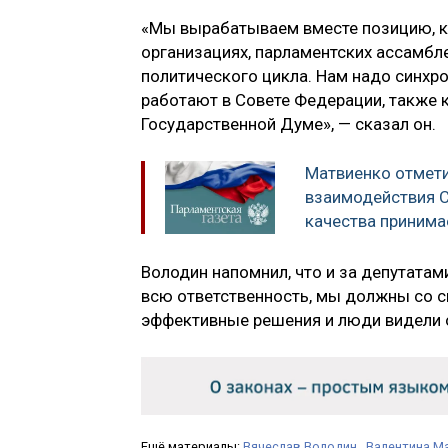
«Мы вырабатываем вместе позицию, к
организациях, парламентских ассамбл
политического цикла. Нам надо синхр
работают в Совете Федерации, также 
Государственной Думе», — сказал он.
Матвиенко отмет
взаимодействия 
качества приним
Володин напомнил, что и за депутатами
всю ответственность, мы должны со с
эффективные решения и люди видели о
Ещё материалы:
Вячеслав Володин
,
Валентина М