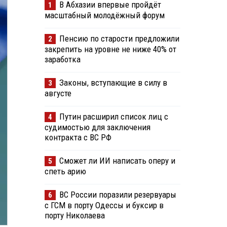
В Абхазии впервые пройдёт
1
масштабный молодёжный форум
Пенсию по старости предложили
2
закрепить на уровне не ниже 40% от
заработка
Законы, вступающие в силу в
3
августе
Путин расширил список лиц с
4
судимостью для заключения
контракта с ВС РФ
Сможет ли ИИ написать оперу и
5
спеть арию
ВС России поразили резервуары
6
с ГСМ в порту Одессы и буксир в
порту Николаева