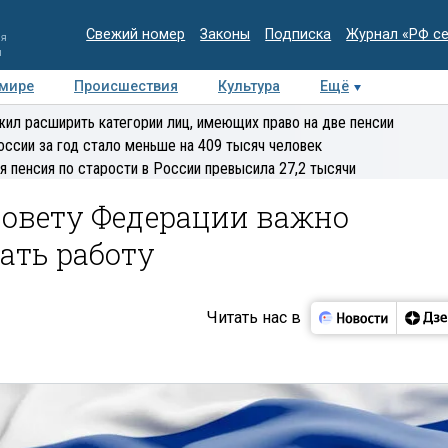
Свежий номер
Законы
Подписка
Журнал «РФ с
ия
и
 мире
Происшествия
Культура
Ещё
Медиацентр
Интервью
Колумнисты
Делова
ил расширить категории лиц, имеющих право на две пенсии
эксперт
оссии за год стало меньше на 409 тысяч человек
я пенсия по старости в России превысила 27,2 тысячи
Совету Федерации важно
ать работу
Читать нас в