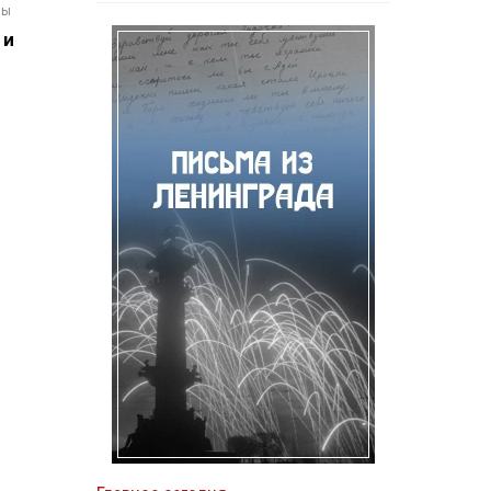
мы
 и