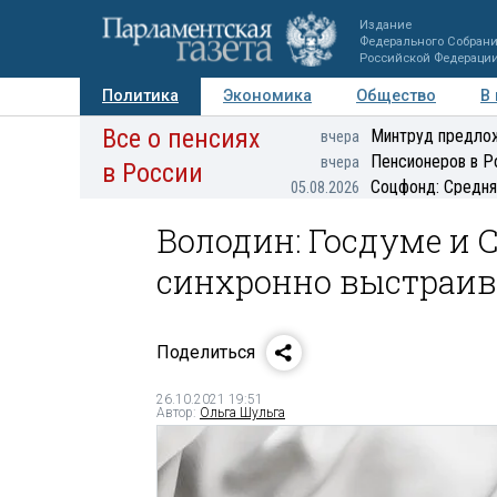
Издание
Федерального Собран
Российской Федераци
Политика
Экономика
Общество
В
Все о пенсиях
Фото
Авторы
Персоны
Мнения
Регионы
Минтруд предлож
вчера
Пенсионеров в Р
вчера
в России
Соцфонд: Средня
05.08.2026
Володин: Госдуме и 
синхронно выстраив
Поделиться
26.10.2021 19:51
Автор:
Ольга Шульга