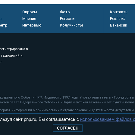
Опросы
Фото
Контакты
ы
Мнения
Регионы
Реклама
ентр
Интервью
Колумнисты
Вакансии
регистрировано в
 технологий и
8+
.
дерального Собрания РФ. Издается с 1997 года. Учредители газеты - Государств
ктов палат Федерального Собрания. «Парламентская газета» имеет пункты печати
оверная информация о принимаемых в стране законах и деятельности депутатов и
льзуя сайт pnp.ru, Вы соглашаетесь с
использованием файлов c
ехнологии
СОГЛАСЕН