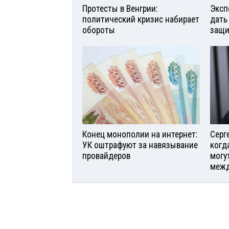
Протесты в Венгрии:
Эксп
политический кризис набирает
дать
обороты
защи
Конец монополии на интернет:
Серг
УК оштрафуют за навязывание
когд
провайдеров
могу
межд