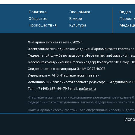
Политика
Экономика
Видео
Общество
В мире
Персон
Происшествия
Культура
Медиац
© «Парламентская газета», 2026 г.
Электронное периодическое издание «Парламентская газета» за
Федеральной службе по надзору в сфере связи, информационных
массовых коммуникаций (Роскомнадзор) 05 августа 2011 года. 1
Свидетельство о регистрации Эл № ФС77-46097
Учредитель — АНО «Парламентская газета»
Исполняющий обязанности главного редактора — Абдуллаев М.Р
Тел.: +7 (495) 637–69–79 E-mail:
pg@pnp.ru
«Парламентская газета» - официальное еженедельное издание Фе
федеральных конституционных законов, федеральных законов и а
Сайт «Парламентской газеты» - это оперативные новости и дост
«Парламентской газеты» активная ссылка на pnp.ru обязательна.
Испо
На информационном ресурсе применяются
рекомендательные т
Положение о защите персональных данных