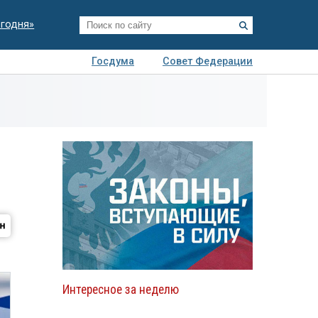
егодня»
Госдума
Совет Федерации
я
Авто
Недвижимость
Технологии
иза
Интересное за неделю