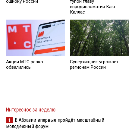
ошибку России
тупой главу
евродипломатии Каю
Каллас
Суперхищник угрожает
Акции МТС резко
регионам России
обвалились
Интересное за неделю
В Абхазии впервые пройдёт масштабный
1
молодёжный форум