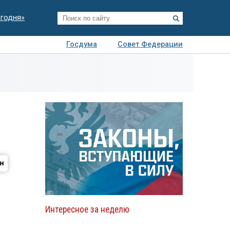
егодня»
Госдума
Совет Федерации
я
Авто
Недвижимость
Технологии
иза
Интересное за неделю