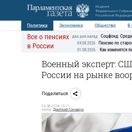
Издание
Федерального Собран
Российской Федераци
Политика
Экономика
Общество
В
Все о пенсиях
Фото
Авторы
Персоны
Мнения
Регионы
Соцфонд: Средн
два дня назад
Пенсию по старо
04.08.2026
в России
Как изменятся п
01.08.2026
Военный эксперт: С
России на рынке во
Поделиться
24.08.2018 15:11
Автор:
Дмитрий Гончарук