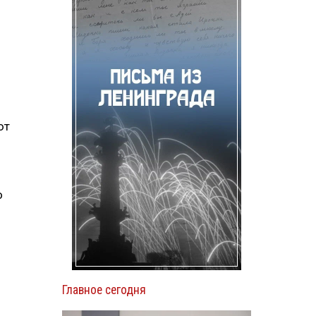
ют
о
Главное сегодня