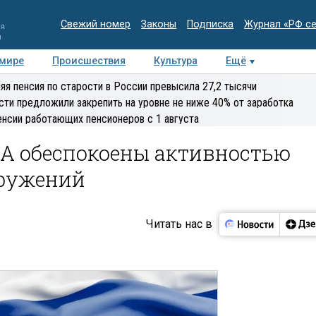
Свежий номер
Законы
Подписка
Журнал «РФ с
ия
и
 мире
Происшествия
Культура
Ещё
Медиацентр
Интервью
Колумнисты
Делова
яя пенсия по старости в России превысила 27,2 тысячи
эксперт
сти предложили закрепить на уровне не ниже 40% от заработка
енсии работающих пенсионеров с 1 августа
ША обеспокоены активностью
оружений
Читать нас в