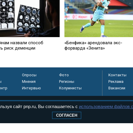
янам назвали способ
«Бенфика» арендовала экс-
ть риск деменции
форварда «Зенита»
Опросы
Фото
Контакты
ы
Мнения
Регионы
Реклама
ентр
Интервью
Колумнисты
Вакансии
льзуя сайт pnp.ru, Вы соглашаетесь с
использованием файлов c
регистрировано в
СОГЛАСЕН
 технологий и
8+