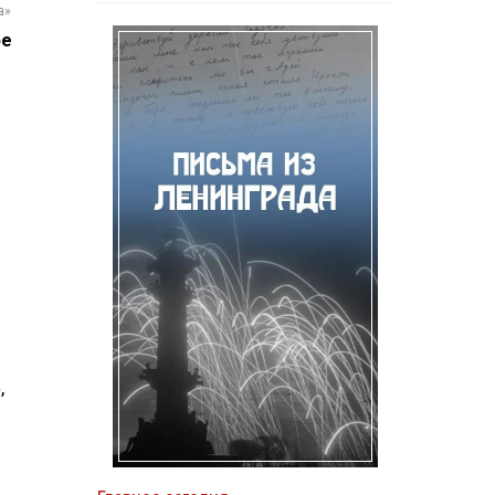
а»
ое
,