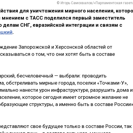
© Игорь Самохвалов/«Парламентская газет
йствия для уничтожения мирного населения, котор
им мнением с ТАСС поделился первый заместитель
 делам СНГ, евразийской интеграции и связям с
ацкий
.
ождение Запорожской и Херсонской областей от
казываться о том, что они хотят быть в составе
рский, бесчеловечный — выбрали: проводить
а, обстреливать мирные города, поселки «Точками-У»,
имально нанести урон инфраструктуре, разрушить дома и
аселение, которое сегодня имеет огромное желание не
образующие структуры, а именно быть в составе России»
редставляют свое будущее только в составе России, так