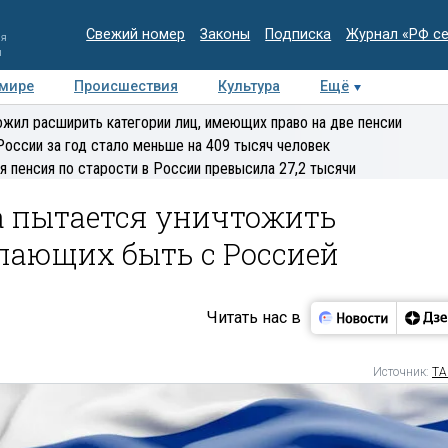
Свежий номер
Законы
Подписка
Журнал «РФ с
ия
и
 мире
Происшествия
Культура
Ещё
Медиацентр
Интервью
Колумнисты
Делова
жил расширить категории лиц, имеющих право на две пенсии
эксперт
России за год стало меньше на 409 тысяч человек
я пенсия по старости в России превысила 27,2 тысячи
а пытается уничтожить
лающих быть с Россией
Читать нас в
Источник:
ТА