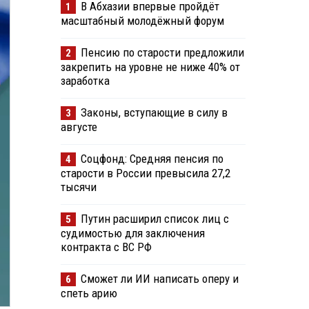
В Абхазии впервые пройдёт
1
масштабный молодёжный форум
Пенсию по старости предложили
2
закрепить на уровне не ниже 40% от
заработка
Законы, вступающие в силу в
3
августе
Соцфонд: Средняя пенсия по
4
старости в России превысила 27,2
тысячи
Путин расширил список лиц с
5
судимостью для заключения
контракта с ВС РФ
Сможет ли ИИ написать оперу и
6
спеть арию