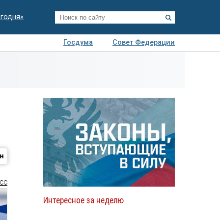
егодня»
Госдума
Совет Федерации
я
Авто
Недвижимость
Технологии
иза
СС
Интересное за неделю