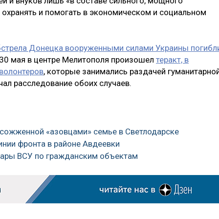
ей и внуков лишь «в составе сильного, мощного
, охранять и помогать в экономическом и социальном
обстрела Донецка вооруженными силами Украины погибл
 30 мая в центре Мелитополя произошел
теракт, в
 волонтеров
, которые занимались раздачей гуманитарно
ал расследование обоих случаев.
о сожженной «азовцами» семье в Светлодарске
линии фронта в районе Авдеевки
дары ВСУ по гражданским объектам