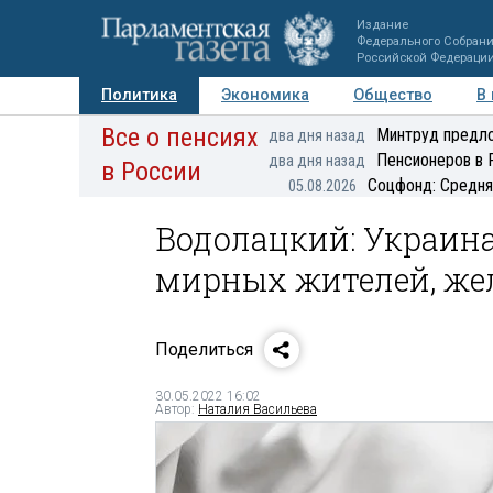
Издание
Федерального Собран
Российской Федераци
Политика
Экономика
Общество
В
Все о пенсиях
Фото
Авторы
Персоны
Мнения
Регионы
Минтруд предло
два дня назад
Пенсионеров в 
два дня назад
в России
Соцфонд: Средня
05.08.2026
Водолацкий: Украин
мирных жителей, же
Поделиться
30.05.2022 16:02
Автор:
Наталия Васильева