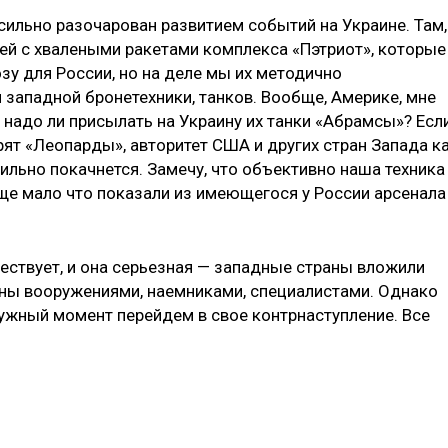
 сильно разочарован развитием событий на Украине. Там,
ией с хвалеными ракетами комплекса «Пэтриот», которые
зу для России, но на деле мы их методично
 западной бронетехники, танков. Вообще, Америке, мне
а надо ли присылать на Украину их танки «Абрамсы»? Есл
орят «Леопарды», авторитет США и других стран Запада к
ильно покачнется. Замечу, что объективно наша техника
еще мало что показали из имеющегося у России арсенала
ествует, и она серьезная — западные страны вложили
ны вооружениями, наемниками, специалистами. Однако
 нужный момент перейдем в свое контрнаступление. Все