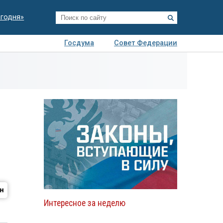
егодня»
Госдума
Совет Федерации
я
Авто
Недвижимость
Технологии
иза
Интересное за неделю