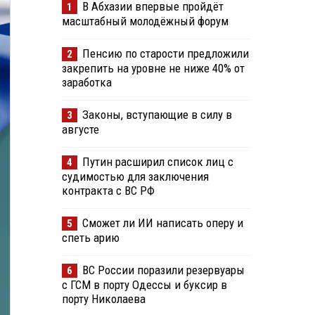
В Абхазии впервые пройдёт
1
масштабный молодёжный форум
Пенсию по старости предложили
2
закрепить на уровне не ниже 40% от
заработка
Законы, вступающие в силу в
3
августе
Путин расширил список лиц с
4
судимостью для заключения
контракта с ВС РФ
Сможет ли ИИ написать оперу и
5
спеть арию
ВС России поразили резервуары
6
с ГСМ в порту Одессы и буксир в
порту Николаева