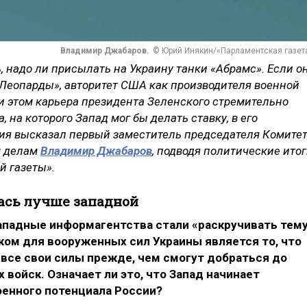
Владимир Джабаров.
© Юрий Инякин/«Парламентская газет
, надо ли присылать на Украину танки «Абрамс». Если о
т «Леопарды», авторитет США как производителя военной
ри этом карьера президента Зеленского стремительно
, на которого Запад мог бы делать ставку, в его
ния высказал первый заместитель председателя Комите
м делам
Владимир Джабаров
, подводя политические ито
й газеты».
ась лучше западной
ападные информагентства стали «раскручивать тему
ком для вооруженных сил Украины является то, что
 все свои силы прежде, чем смогут добраться до
войск. Означает ли это, что Запад начинает
оенного потенциала России?