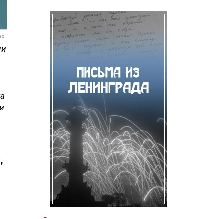
а»
ни
та
ги
,