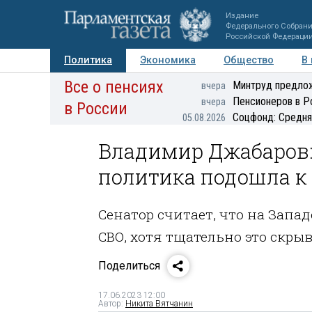
Издание
Федерального Собран
Российской Федераци
Политика
Экономика
Общество
В
Все о пенсиях
Фото
Авторы
Персоны
Мнения
Регионы
Минтруд предлож
вчера
Пенсионеров в Р
вчера
в России
Соцфонд: Средня
05.08.2026
Владимир Джабаров: 
политика подошла к
Сенатор считает, что на Запа
СВО, хотя тщательно это скры
Поделиться
17.06.2023 12:00
Автор:
Никита Вятчанин