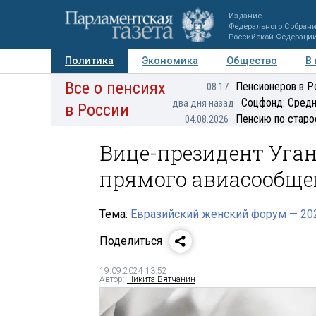
Издание
Федерального Собран
Российской Федераци
Политика
Экономика
Общество
В
Все о пенсиях
Фото
Авторы
Персоны
Мнения
Регионы
Пенсионеров в Р
08:17
Соцфонд: Средн
два дня назад
в России
Пенсию по старо
04.08.2026
Вице-президент Уга
прямого авиасообще
Тема:
Евразийский женский форум — 20
Поделиться
19.09.2024 13:52
Автор:
Никита Вятчанин