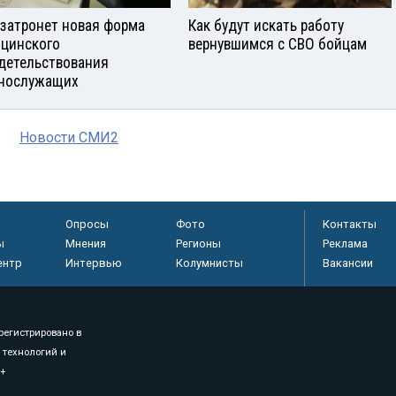
 затронет новая форма
Как будут искать работу
цинского
вернувшимся с СВО бойцам
детельствования
нослужащих
Новости СМИ2
Опросы
Фото
Контакты
ы
Мнения
Регионы
Реклама
ентр
Интервью
Колумнисты
Вакансии
регистрировано в
 технологий и
8+