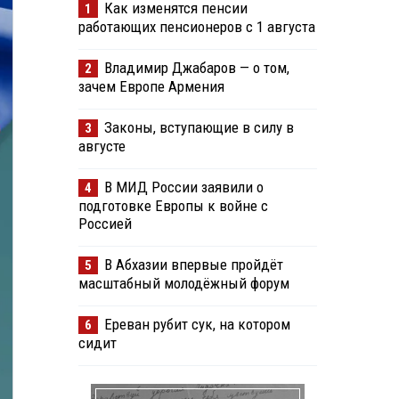
Как изменятся пенсии
1
работающих пенсионеров с 1 августа
Владимир Джабаров — о том,
2
зачем Европе Армения
Законы, вступающие в силу в
3
августе
В МИД России заявили о
4
подготовке Европы к войне с
Россией
В Абхазии впервые пройдёт
5
масштабный молодёжный форум
Ереван рубит сук, на котором
6
сидит