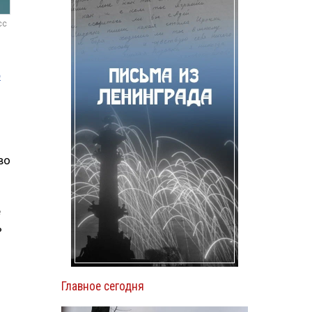
сс
ы
о
во
е
ь
Главное сегодня