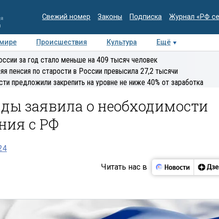
Свежий номер
Законы
Подписка
Журнал «РФ с
ия
и
 мире
Происшествия
Культура
Ещё
Медиацентр
Интервью
Колумнисты
Делова
оссии за год стало меньше на 409 тысяч человек
эксперт
яя пенсия по старости в России превысила 27,2 тысячи
сти предложили закрепить на уровне не ниже 40% от заработка
нды заявила о необходимости
ния с РФ
24
Читать нас в