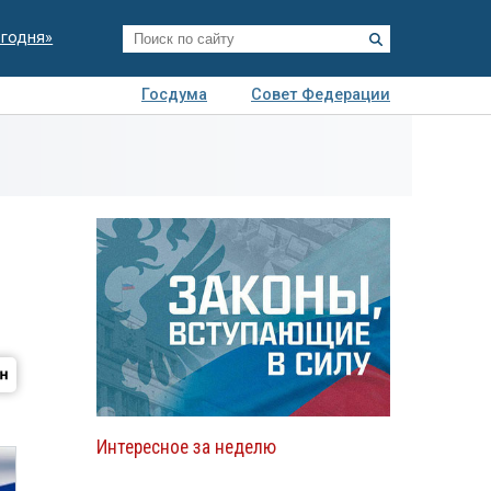
егодня»
Госдума
Совет Федерации
я
Авто
Недвижимость
Технологии
иза
Интересное за неделю