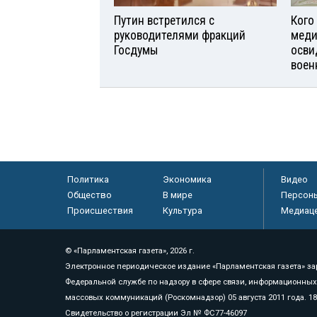
Путин встретился с
Кого
руководителями фракций
меди
Госдумы
осви
воен
Политика
Экономика
Видео
Общество
В мире
Персон
Происшествия
Культура
Медиац
© «Парламентская газета», 2026 г.
Электронное периодическое издание «Парламентская газета» за
Федеральной службе по надзору в сфере связи, информационных
массовых коммуникаций (Роскомнадзор) 05 августа 2011 года. 1
Свидетельство о регистрации Эл № ФС77-46097