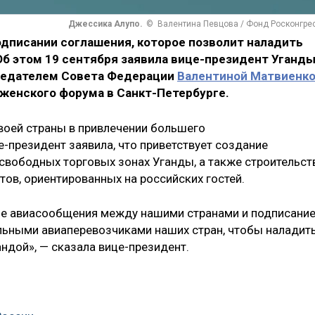
Джессика Алупо.
© Валентина Певцова / Фонд Росконгре
одписании соглашения, которое позволит наладить
Об этом 19 сентября заявила вице-президент Уганд
дседателем Совета Федерации
Валентиной Матвиенк
 женского форума в Санкт-Петербурге.
воей страны в привлечении большего
е-президент заявила, что приветствует создание
 свободных торговых зонах Уганды, а также строительст
тов, ориентированных на российских гостей.
е авиасообщения между нашими странами и подписани
ьными авиаперевозчиками наших стран, чтобы наладит
ндой», — сказала вице-президент.