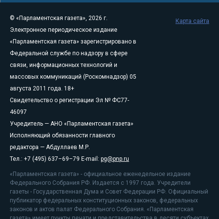
© «Парламентская газета», 2026 г.
Карта сайта
Электронное периодическое издание
«Парламентская газета» зарегистрировано в
Федеральной службе по надзору в сфере
связи, информационных технологий и
массовых коммуникаций (Роскомнадзор) 05
августа 2011 года. 18+
Свидетельство о регистрации Эл № ФС77-
46097
Учредитель — АНО «Парламентская газета»
Исполняющий обязанности главного
редактора — Абдуллаев М.Р.
Тел.: +7 (495) 637–69–79 E-mail:
pg@pnp.ru
«Парламентская газета» - официальное еженедельное издание
Федерального Собрания РФ. Издается с 1997 года. Учредители
газеты - Государственная Дума и Совет Федерации РФ. Официальный
публикатор федеральных конституционных законов, федеральных
законов и актов палат Федерального Собрания. «Парламентская
газета» имеет пункты печати и представительства в десяти субъектах