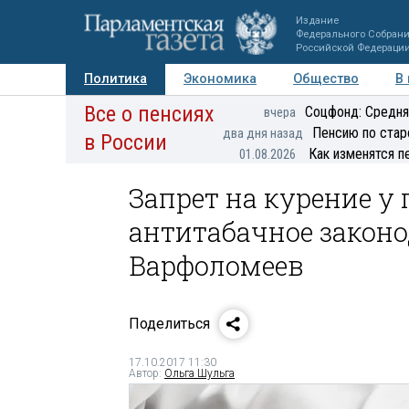
Издание
Федерального Собран
Российской Федераци
Политика
Экономика
Общество
В
Все о пенсиях
Фото
Авторы
Персоны
Мнения
Регионы
Соцфонд: Средня
вчера
Пенсию по стар
два дня назад
в России
Как изменятся п
01.08.2026
Запрет на курение у
антитабачное законо
Варфоломеев
Поделиться
17.10.2017 11:30
Автор:
Ольга Шульга