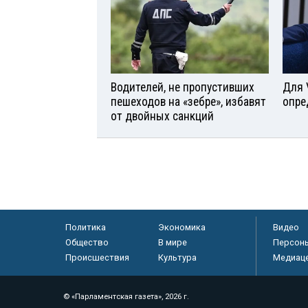
Водителей, не пропустивших
Для 
пешеходов на «зебре», избавят
опре
от двойных санкций
Политика
Экономика
Видео
Общество
В мире
Персон
Происшествия
Культура
Медиац
© «Парламентская газета», 2026 г.