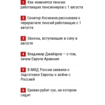
Как изменятся пенсии
1
работающих пенсионеров с 1 августа
Сенатор Косихина рассказала о
2
перерасчете пенсий работающих с 1
августа
Законы, вступающие в силу в
3
августе
Владимир Джабаров — о том,
4
зачем Европе Армения
В МИД России заявили о
5
подготовке Европы к войне с
Россией
Ереван рубит сук, на котором
6
сидит