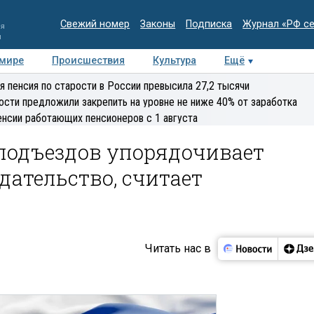
Свежий номер
Законы
Подписка
Журнал «РФ с
ия
и
 мире
Происшествия
Культура
Ещё
Медиацентр
Интервью
Колумнисты
Делова
я пенсия по старости в России превысила 27,2 тысячи
эксперт
ости предложили закрепить на уровне не ниже 40% от заработка
енсии работающих пенсионеров с 1 августа
 подъездов упорядочивает
дательство, считает
Читать нас в