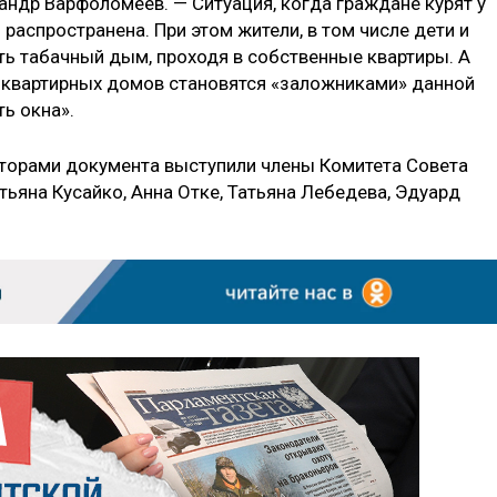
андр Варфоломеев. — Ситуация, когда граждане курят у
распространена. При этом жители, в том числе дети и
ь табачный дым, проходя в собственные квартиры. А
квартирных домов становятся «заложниками» данной
ь окна».
орами документа выступили члены Комитета Совета
ьяна Кусайко, Анна Отке, Татьяна Лебедева, Эдуард