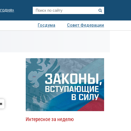
егодня»
Госдума
Совет Федерации
я
Авто
Недвижимость
Технологии
иза
Интересное за неделю