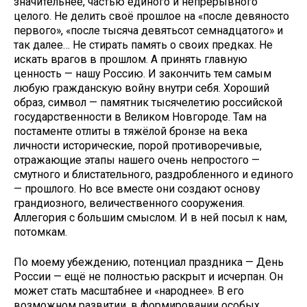
значительнее, частью единого и непрерывного
целого. Не делить своё прошлое на «после девяносто
первого», «после тысяча девятьсот семнадцатого» и
так далее… Не стирать память о своих предках. Не
искать врагов в прошлом. А принять главную
ценность — нашу Россию. И закончить тем самым
любую гражданскую войну внутри себя. Хороший
образ, символ — памятник тысячелетию российской
государственности в Великом Новгороде. Там на
постаменте отлиты в тяжёлой бронзе на века
личности исторические, порой противоречивые,
отражающие этапы нашего очень непростого —
смутного и блистательного, раздробленного и единого
— прошлого. Но все вместе они создают основу
грандиозного, величественного сооружения.
Аллегория с большим смыслом. И в ней посыл к нам,
потомкам.
По моему убеждению, потенциал праздника — День
России — ещё не полностью раскрыт и исчерпан. Он
может стать масштабнее и «народнее». В его
возможном развитии, в формировании особых,