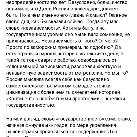
неопределённости тех лет. Безусловно, большинство
понимало, что День России в календаре должен
быть. Но в чём именно его главный смысл? Главное
слово дня, как бы сказали сейчас… Тогда звучало
слово «независимость». Хотя и в быту, и на
государственном уровне оно вызывало сомнение, не
приживалось… Независимость от кого? От чего?
Просто по заморским примерам, по подобию? Да,
есть страны и народы, которые «в такой­-то день, в
такой­-то год» свергли рабство, освободились от
колониальной зависимости, разорвали жёсткую и
ненавистную зависимость от метрополии. Но мы­-то?
Россия мыслила всегда себя как безусловно
самостоятельная, во многом самодостаточная
цивилизация с более чем тысячелетней историей.
«Континент» с необъятными просторами. С крепкой
государственностью.
На мой взгляд, слово «государственность» само стало,
начиная с «нулевых» годов, по мере укрепления
нашей страны проявляться как содержание Дня