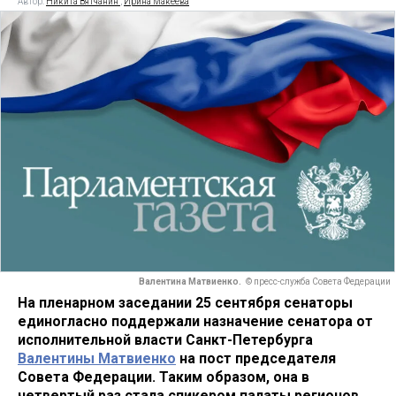
Автор:
Никита Вятчанин
,
Ирина Макеева
Валентина Матвиенко.
© пресс-служба Совета Федерации
На пленарном заседании 25 сентября сенаторы
единогласно поддержали назначение сенатора от
исполнительной власти Санкт-Петербурга
Валентины Матвиенко
на пост председателя
Совета Федерации. Таким образом, она в
четвертый раз стала спикером палаты регионов,