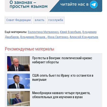
Совет Федерации
власть
госслужба
Ещё материалы:
Валентина Матвиенко
,
Юрий Воробьев
,
Владимир
Джабаров
,
Владимир Якушев
,
Инна Святенко
,
Алексей Кондратьев
Рекомендуемые материалы
Протесты в Венгрии: политический кризис
набирает обороты
США опять бьют по Ирану: кто останется в
выигрыше
Минобрнауки назвало четыре предмета,
обязательных для изучения в вузах