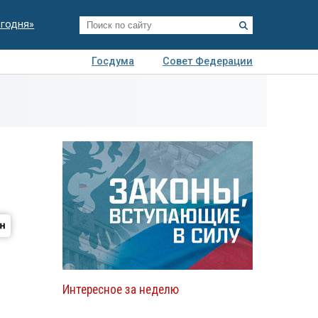
егодня»
Госдума
Совет Федерации
я
Авто
Недвижимость
Технологии
иза
Интересное за неделю