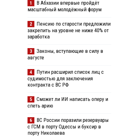
В Абхазии впервые пройдёт
1
масштабный молодёжный форум
Пенсию по старости предложили
2
закрепить на уровне не ниже 40% от
заработка
Законы, вступающие в силу в
3
августе
Путин расширил список лиц с
4
судимостью для заключения
контракта с ВС РФ
Сможет ли ИИ написать оперу и
5
спеть арию
ВС России поразили резервуары
6
с ГСМ в порту Одессы и буксир в
порту Николаева