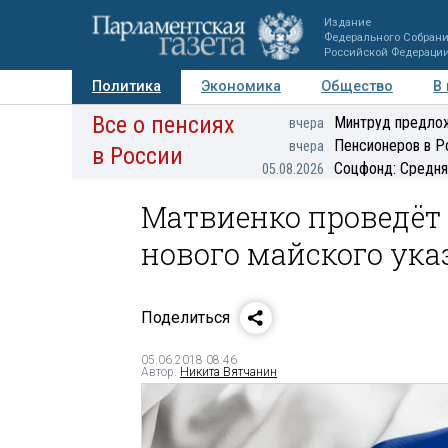
Издание
Федерального Собран
Российской Федераци
Политика
Экономика
Общество
В
Все о пенсиях
Фото
Авторы
Персоны
Мнения
Регионы
Минтруд предлож
вчера
Пенсионеров в Р
вчера
в России
Соцфонд: Средня
05.08.2026
Матвиенко проведёт
нового майского ука
Поделиться
05.06.2018 08:46
Автор:
Никита Вятчанин