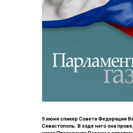
5 июня спикер Совета Федерации В
Севастополь. В ходе него она про