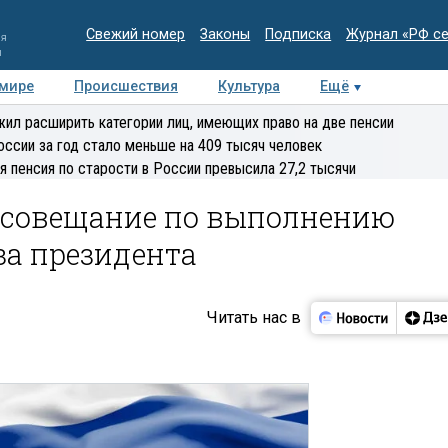
Свежий номер
Законы
Подписка
Журнал «РФ с
ия
и
 мире
Происшествия
Культура
Ещё
Медиацентр
Интервью
Колумнисты
Делова
ил расширить категории лиц, имеющих право на две пенсии
эксперт
оссии за год стало меньше на 409 тысяч человек
я пенсия по старости в России превысила 27,2 тысячи
 совещание по выполнению
за президента
Читать нас в