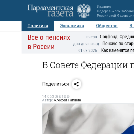
Издание
Федерального Собран
Российской Федераци
Политика
Экономика
Общество
В
Все о пенсиях
Фото
Авторы
Персоны
Мнения
Регионы
Соцфонд: Средня
вчера
Пенсию по стар
два дня назад
в России
Как изменятся п
01.08.2026
В Совете Федерации
Поделиться
14.06.2023 13:34
Автор:
Алексей Лапшин