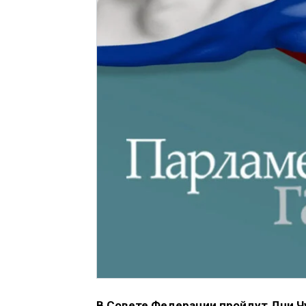
В Совете Федерации пройдут Дни Чу