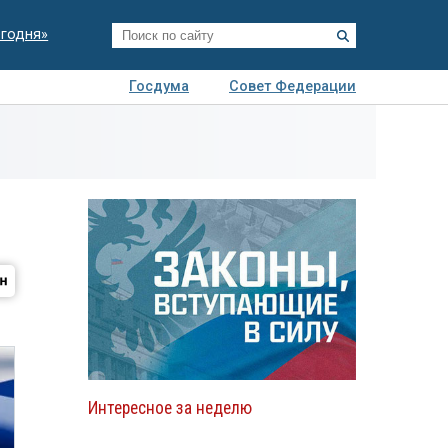
егодня»
Госдума
Совет Федерации
я
Авто
Недвижимость
Технологии
иза
Интересное за неделю