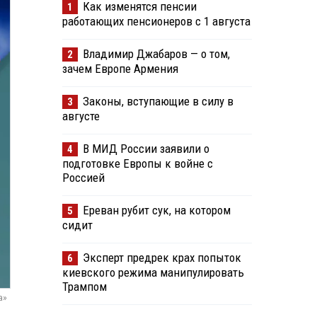
Как изменятся пенсии
1
работающих пенсионеров с 1 августа
Владимир Джабаров — о том,
2
зачем Европе Армения
Законы, вступающие в силу в
3
августе
В МИД России заявили о
4
подготовке Европы к войне с
Россией
Ереван рубит сук, на котором
5
сидит
Эксперт предрек крах попыток
6
киевского режима манипулировать
Трампом
а»