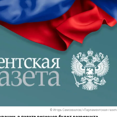
© Игорь Самохвалов/«Парламентская газет
вашии, в палате регионов будет развернута