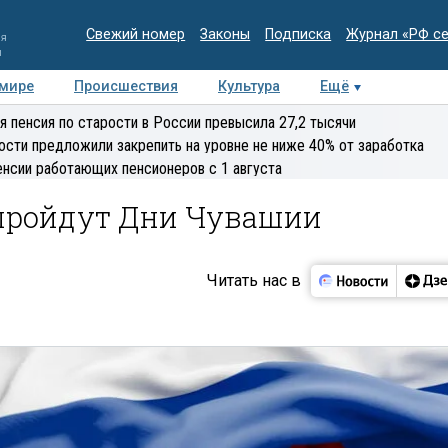
Свежий номер
Законы
Подписка
Журнал «РФ с
ия
и
 мире
Происшествия
Культура
Ещё
Медиацентр
Интервью
Колумнисты
Делова
я пенсия по старости в России превысила 27,2 тысячи
эксперт
ости предложили закрепить на уровне не ниже 40% от заработка
енсии работающих пенсионеров с 1 августа
 пройдут Дни Чувашии
Читать нас в