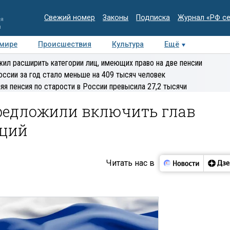
Свежий номер
Законы
Подписка
Журнал «РФ с
ия
и
 мире
Происшествия
Культура
Ещё
Медиацентр
Интервью
Колумнисты
Делова
ил расширить категории лиц, имеющих право на две пенсии
эксперт
оссии за год стало меньше на 409 тысяч человек
яя пенсия по старости в России превысила 27,2 тысячи
предложили включить глав
кций
Читать нас в