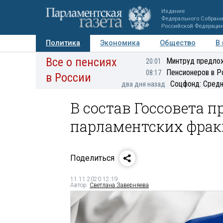
Издание
Федерального Собран
Российской Федераци
Политика
Экономика
Общество
В
Все о пенсиях
Фото
Авторы
Персоны
Мнения
Регионы
Минтруд предлож
20:01
Пенсионеров в Р
08:17
в России
Соцфонд: Средн
два дня назад
В состав Госсовета 
парламентских фра
Поделиться
11.11.2020 12:19
Автор:
Светлана Заверняева