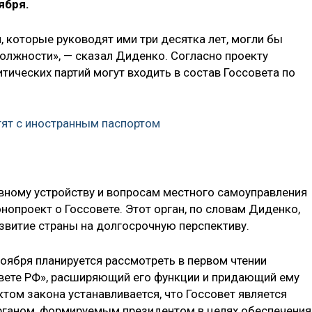
ября.
 которые руководят ими три десятка лет, могли бы
должности», — сказал Диденко. Согласно проекту
итических партий могут входить в состав Госсовета по
стят с иностранным паспортом
вному устройству и вопросам местного самоуправления
опроект о Госсовете. Этот орган, по словам Диденко,
звитие страны на долгосрочную перспективу.
оября планируется рассмотреть в первом чтении
овете РФ», расширяющий его функции и придающий ему
ктом закона устанавливается, что Госсовет является
ганом, формируемым президентом в целях обеспечения