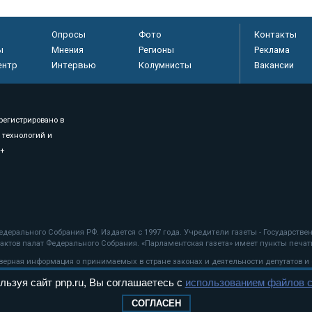
Опросы
Фото
Контакты
ы
Мнения
Регионы
Реклама
ентр
Интервью
Колумнисты
Вакансии
регистрировано в
 технологий и
8+
.
дерального Собрания РФ. Издается с 1997 года. Учредители газеты - Государств
ктов палат Федерального Собрания. «Парламентская газета» имеет пункты печати
оверная информация о принимаемых в стране законах и деятельности депутатов и
льзуя сайт pnp.ru, Вы соглашаетесь с
использованием файлов c
ехнологии
СОГЛАСЕН