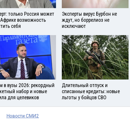
ерт: только Россия может
Эксперты вирус Бурбон не
 Африке возможность
ждут, но боррелиоз не
тить себя
исключают
м в вузы 2026: рекордный
Длительный отпуск и
етный набор и новые
списанные кредиты: новые
ила для целевиков
льготы у бойцов СВО
Новости СМИ2