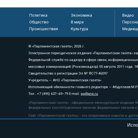
Политика
Экономика
Видео
Общество
В мире
Персон
Происшествия
Культура
Медиац
© «Парламентская газета», 2026 г.
Электронное периодическое издание «Парламентская газета» за
Федеральной службе по надзору в сфере связи, информационных
массовых коммуникаций (Роскомнадзор) 05 августа 2011 года. 1
Свидетельство о регистрации Эл № ФС77-46097
Учредитель — АНО «Парламентская газета»
Исполняющий обязанности главного редактора — Абдуллаев М.Р
Тел.: +7 (495) 637–69–79 E-mail:
pg@pnp.ru
«Парламентская газета» - официальное еженедельное издание Фе
федеральных конституционных законов, федеральных законов и а
Сайт «Парламентской газеты» - это оперативные новости и дост
«Парламентской газеты» активная ссылка на pnp.ru обязательна.
Испо
На информационном ресурсе применяются
рекомендательные т
Положение о защите персональных данных