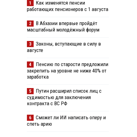
Как изменятся пенсии
1
работающих пенсионеров с 1 августа
В Абхазии впервые пройдёт
2
масштабный молодёжный форум
Законы, вступающие в силу в
3
августе
Пенсию по старости предложили
4
закрепить на уровне не ниже 40% от
заработка
Путин расширил список лиц с
5
судимостью для заключения
контракта с ВС РФ
Сможет ли ИИ написать оперу и
6
спеть арию