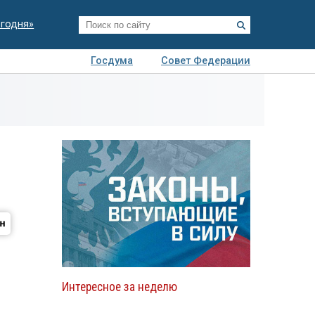
егодня»
Госдума
Совет Федерации
я
Авто
Недвижимость
Технологии
иза
Интересное за неделю