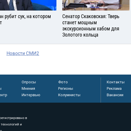
ан рубит сук, на котором
Сенатор Скаковская: Тверь
т
станет мощным
экскурсионным хабом для
Золотого кольца
Новости СМИ2
Опросы
Фото
Контакты
ы
Мнения
Регионы
Реклама
ентр
Интервью
Колумнисты
Вакансии
регистрировано в
 технологий и
8+