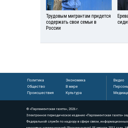
Трудовым мигрантам придется
Ерев
содержать свои семьи в
сиди
России
Политика
Экономика
Видео
Общество
В мире
Персон
Происшествия
Культура
Медиац
© «Парламентская газета», 2026 г.
Электронное периодическое издание «Парламентская газета» за
Федеральной службе по надзору в сфере связи, информационных
массовых коммуникаций (Роскомнадзор) 05 августа 2011 года. 1