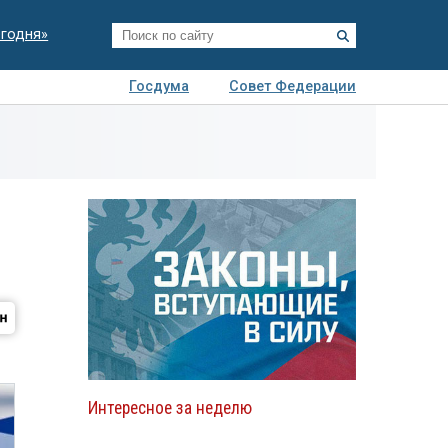
егодня»
Госдума
Совет Федерации
я
Авто
Недвижимость
Технологии
иза
Интересное за неделю