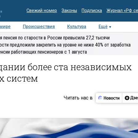
Свежий номер
Законы
Подписка
Журнал «РФ с
ия
и
 мире
Происшествия
Культура
Ещё
Медиацентр
Интервью
Колумнисты
Делова
я пенсия по старости в России превысила 27,2 тысячи
эксперт
ости предложили закрепить на уровне не ниже 40% от заработка
енсии работающих пенсионеров с 1 августа
дании более ста независимых
х систем
Читать нас в