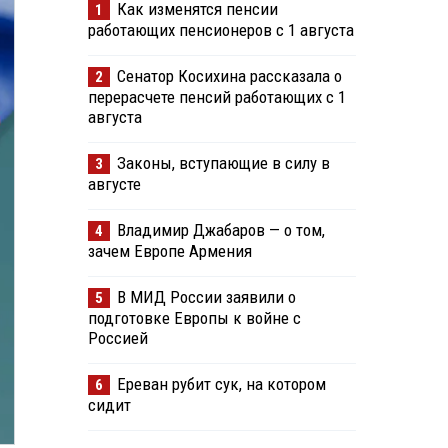
Как изменятся пенсии
1
работающих пенсионеров с 1 августа
Сенатор Косихина рассказала о
2
перерасчете пенсий работающих с 1
августа
Законы, вступающие в силу в
3
августе
Владимир Джабаров — о том,
4
зачем Европе Армения
В МИД России заявили о
5
подготовке Европы к войне с
Россией
Ереван рубит сук, на котором
6
сидит