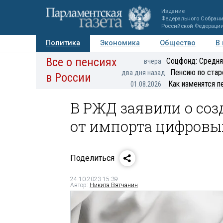
Издание
Федерального Собран
Российской Федераци
Политика
Экономика
Общество
В
Все о пенсиях
Фото
Авторы
Персоны
Мнения
Регионы
Соцфонд: Средня
вчера
Пенсию по стар
два дня назад
в России
Как изменятся п
01.08.2026
В РЖД заявили о соз
от импорта цифровы
Поделиться
24.10.2023 15:39
Автор:
Никита Вятчанин