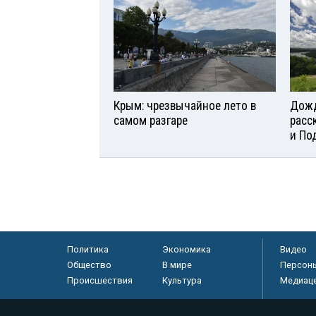
Крым: чрезвычайное лето в
Дожд
самом разгаре
расс
и По
Политика
Экономика
Видео
Общество
В мире
Персон
Происшествия
Культура
Медиац