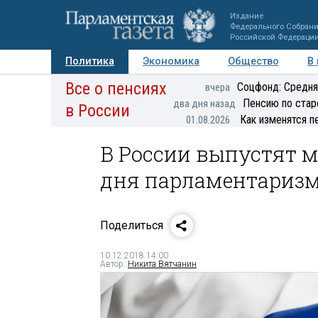
Издание
Федерального Собран
Российской Федераци
Политика
Экономика
Общество
В
Все о пенсиях
Фото
Авторы
Персоны
Мнения
Регионы
Соцфонд: Средня
вчера
Пенсию по стар
два дня назад
в России
Как изменятся п
01.08.2026
В России выпустят 
дня парламентариз
Поделиться
10.12.2018 14:00
Автор:
Никита Вятчанин