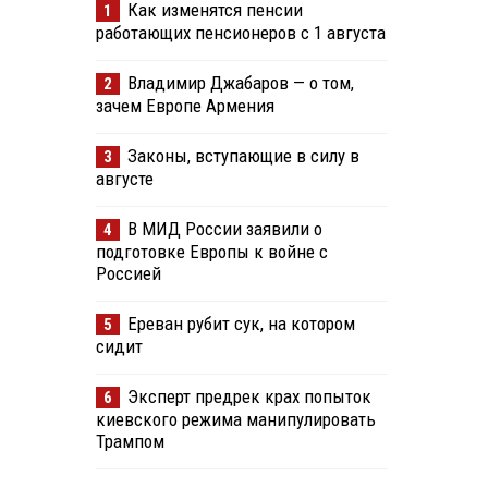
Как изменятся пенсии
1
работающих пенсионеров с 1 августа
Владимир Джабаров — о том,
2
зачем Европе Армения
Законы, вступающие в силу в
3
августе
В МИД России заявили о
4
подготовке Европы к войне с
Россией
Ереван рубит сук, на котором
5
сидит
Эксперт предрек крах попыток
6
киевского режима манипулировать
Трампом