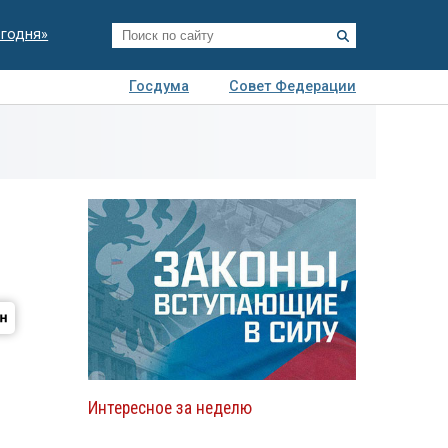
егодня»
Госдума
Совет Федерации
я
Авто
Недвижимость
Технологии
иза
Интересное за неделю