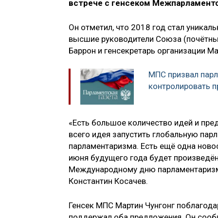
встрече с генсеком Межпарламентс
Он отметил, что 2018 год стал уника
высшие руководители Союза (почётный
Баррон и генсекретарь организации Ма
МПС призвал пар
контролировать п
«Есть большое количество идей и пре
всего идея запустить глобальную па
парламентаризма. Есть ещё одна ново
июня будущего года будет произведён
Международному дню парламентаризм
Константин Косачев.
Генсек МПС Мартин Чунгонг поблагода
поддержал оба предложения. Он сообщ