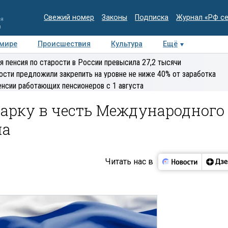
Свежий номер
Законы
Подписка
Журнал «РФ с
ия
и
 мире
Происшествия
Культура
Ещё
Медиацентр
Интервью
Колумнисты
Делова
я пенсия по старости в России превысила 27,2 тысячи
эксперт
ости предложили закрепить на уровне не ниже 40% от заработка
енсии работающих пенсионеров с 1 августа
марку в честь Международного
ма
Читать нас в