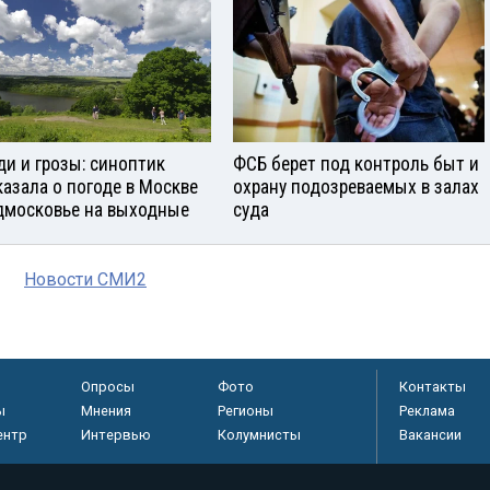
и и грозы: синоптик
ФСБ берет под контроль быт и
казала о погоде в Москве
охрану подозреваемых в залах
дмосковье на выходные
суда
Новости СМИ2
Опросы
Фото
Контакты
ы
Мнения
Регионы
Реклама
ентр
Интервью
Колумнисты
Вакансии