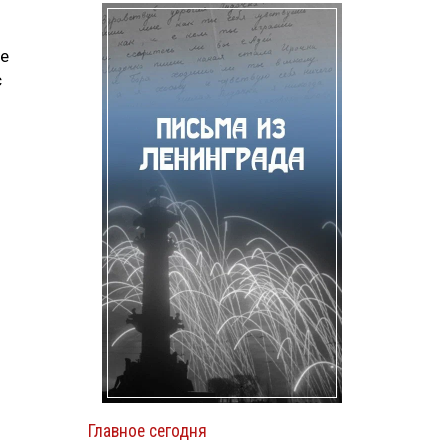
се
с
Главное сегодня