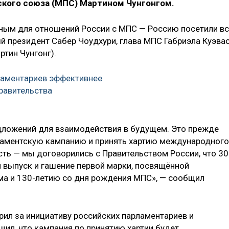
кого союза (МПС) Мартином Чунгонгом.
льным для отношений России с МПС — Россию посетили в
 президент Сабер Чоудхури, глава МПС Габриэла Куэва
ртин Чунгонг).
ламентариев эффективнее
равительства
дложений для взаимодействия в будущем. Это прежде
рламентскую кампанию и принять хартию международного
сть — мы договорились с Правительством России, что 30
 выпуск и гашение первой марки, посвящённой
а и 130-летию со дня рождения МПС», — сообщил
рил за инициативу российских парламентариев и
ил, что кампания по принятию хартии будет