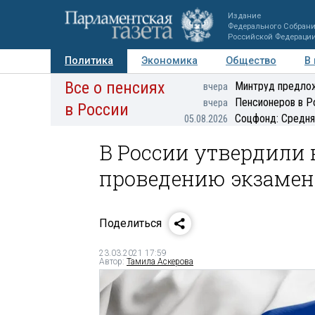
Издание
Федерального Собран
Российской Федераци
Политика
Экономика
Общество
В
Все о пенсиях
Фото
Авторы
Персоны
Мнения
Регионы
Минтруд предлож
вчера
Пенсионеров в Р
вчера
в России
Соцфонд: Средня
05.08.2026
В России утвердили 
проведению экзамен
Поделиться
23.03.2021 17:59
Автор:
Тамила Аскерова