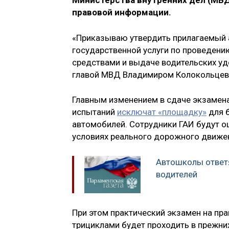
Министерства внутренних дел (МВД
правовой информации.
«Приказываю утвердить прилагаемый
государственной услуги по проведени
средствами и выдаче водительских уд
главой МВД Владимиром Колокольце
Главным изменением в сдаче экзамена 
испытаний
исключат «площадку»
для б
автомобилей. Сотрудники ГАИ будут о
условиях реального дорожного движе
Автошколы ответя
водителей
При этом практический экзамен на пр
трициклами будет проходить в прежни