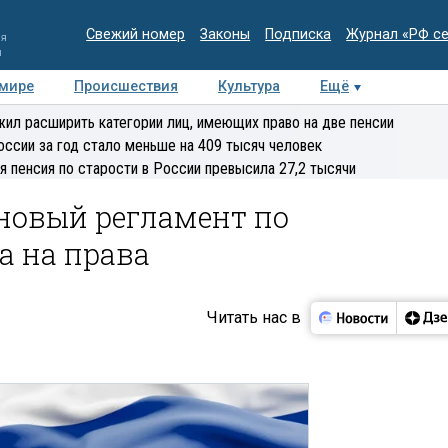
Свежий номер
Законы
Подписка
Журнал «РФ с
ия
и
 мире
Происшествия
Культура
Ещё
Медиацентр
Интервью
Колумнисты
Делова
ил расширить категории лиц, имеющих право на две пенсии
эксперт
оссии за год стало меньше на 409 тысяч человек
я пенсия по старости в России превысила 27,2 тысячи
новый регламент по
а на права
Читать нас в