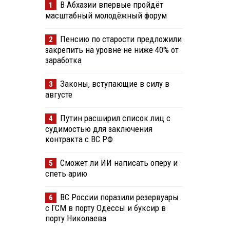
В Абхазии впервые пройдёт
1
масштабный молодёжный форум
Пенсию по старости предложили
2
закрепить на уровне не ниже 40% от
заработка
Законы, вступающие в силу в
3
августе
Путин расширил список лиц с
4
судимостью для заключения
контракта с ВС РФ
Сможет ли ИИ написать оперу и
5
спеть арию
ВС России поразили резервуары
6
с ГСМ в порту Одессы и буксир в
порту Николаева