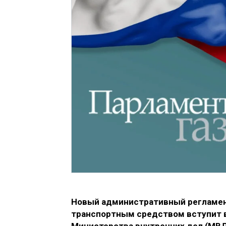
Новый административный регламент
транспортным средством вступит в