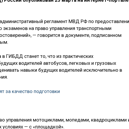
) России опубликован 23 марта на интернет-портале
 административный регламент МВД РФ по предоставлен
ю экзаменов на право управления транспортными
остоверений», — говорится в документе, подписанном
вым.
в ГИБДД станет то, что из практических
удущих водителей автобусов, легковых и грузовых
ценивать навыки будущих водителей исключительно в
ния.
т за качество подготовки
аво управления мотоциклами, мопедами, квадроциклами 
х условиях — с «площадкой».