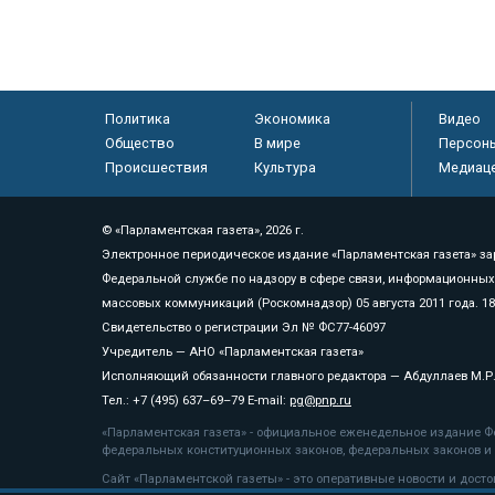
Политика
Экономика
Видео
Общество
В мире
Персон
Происшествия
Культура
Медиац
© «Парламентская газета», 2026 г.
Электронное периодическое издание «Парламентская газета» за
Федеральной службе по надзору в сфере связи, информационных
массовых коммуникаций (Роскомнадзор) 05 августа 2011 года. 1
Свидетельство о регистрации Эл № ФС77-46097
Учредитель — АНО «Парламентская газета»
Исполняющий обязанности главного редактора — Абдуллаев М.Р
Тел.: +7 (495) 637–69–79 E-mail:
pg@pnp.ru
«Парламентская газета» - официальное еженедельное издание Фе
федеральных конституционных законов, федеральных законов и а
Сайт «Парламентской газеты» - это оперативные новости и дост