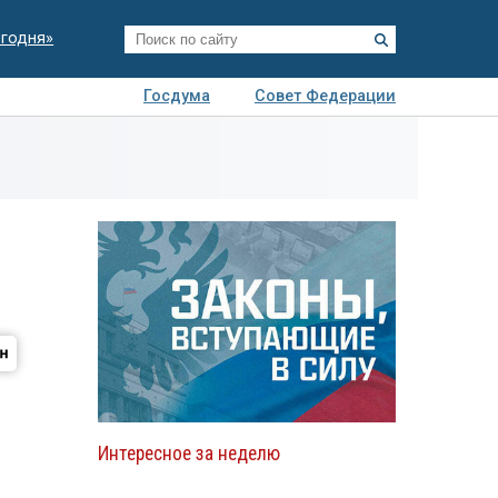
егодня»
Госдума
Совет Федерации
я
Авто
Недвижимость
Технологии
иза
Интересное за неделю