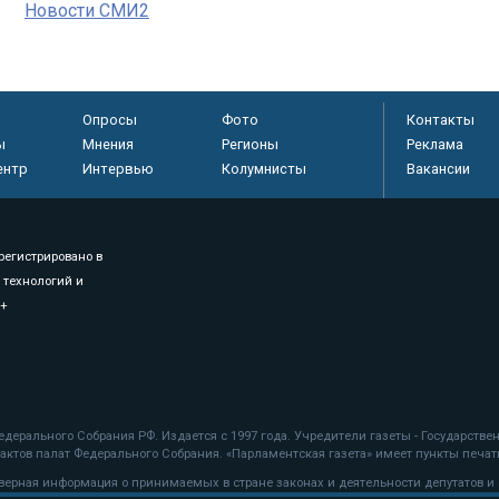
Новости СМИ2
Опросы
Фото
Контакты
ы
Мнения
Регионы
Реклама
ентр
Интервью
Колумнисты
Вакансии
регистрировано в
 технологий и
8+
.
дерального Собрания РФ. Издается с 1997 года. Учредители газеты - Государств
ктов палат Федерального Собрания. «Парламентская газета» имеет пункты печати
оверная информация о принимаемых в стране законах и деятельности депутатов и