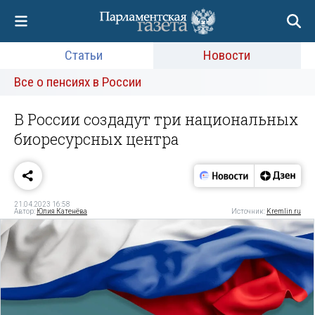
Статьи
Новости
Все о пенсиях в России
В России создадут три национальных
биоресурсных центра
21.04.2023 16:58
Автор:
Юлия Катенёва
Источник:
Kremlin.ru