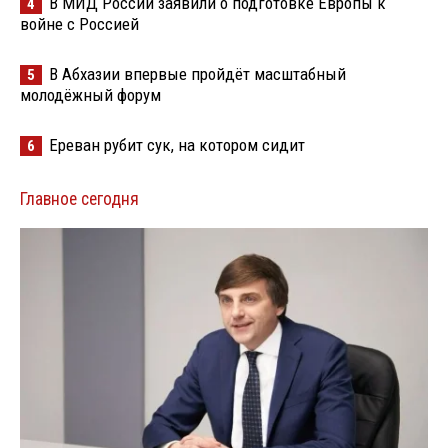
В МИД России заявили о подготовке Европы к
4
войне с Россией
В Абхазии впервые пройдёт масштабный
5
молодёжный форум
Ереван рубит сук, на котором сидит
6
Главное сегодня