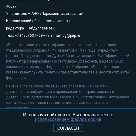
46097
Учредитель — АНО «Парламентская газета»
Исполняющий обязанности главного
редактора — Абдуллаев М.Р.
Тел.: +7 (495) 637–69–79 E-mail:
pg@pnp.ru
«Парламентская газета» - официальное еженедельное издание
Федерального Собрания РФ. Издается с 1997 года. Учредители
газеты - Государственная Дума и Совет Федерации РФ. Официальный
публикатор федеральных конституционных законов, федеральных
законов и актов палат Федерального Собрания. «Парламентская
газета» имеет пункты печати и представительства в десяти субъектах
федерации.
Сайт «Парламентской газеты» - это оперативные новости и
достоверная информация о принимаемых в стране законах и
деятельности депутатов и сенаторов. При использовании материалов
сайта «Парламентской газеты» активная ссылка на pnp.ru
обязательна.
Используя сайт pnp.ru, Вы соглашаетесь с
На информационном ресурсе применяются
рекомендательные
использованием файлов cookie
технологии
Положение о защите персональных данных
СОГЛАСЕН