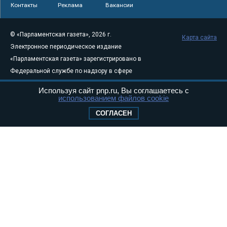
Контакты
Реклама
Вакансии
© «Парламентская газета», 2026 г.
Карта сайта
Электронное периодическое издание
«Парламентская газета» зарегистрировано в
Федеральной службе по надзору в сфере
связи, информационных технологий и
Используя сайт pnp.ru, Вы соглашаетесь с
массовых коммуникаций (Роскомнадзор) 05
использованием файлов cookie
августа 2011 года. 18+
СОГЛАСЕН
Свидетельство о регистрации Эл № ФС77-
46097
Учредитель — АНО «Парламентская газета»
Исполняющий обязанности главного
редактора — Абдуллаев М.Р.
Тел.: +7 (495) 637–69–79 E-mail:
pg@pnp.ru
«Парламентская газета» - официальное еженедельное издание
Федерального Собрания РФ. Издается с 1997 года. Учредители
газеты - Государственная Дума и Совет Федерации РФ. Официальный
публикатор федеральных конституционных законов, федеральных