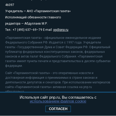
46097
Учредитель — АНО «Парламентская газета»
Исполняющий обязанности главного
редактора — Абдуллаев М.Р.
Тел.: +7 (495) 637–69–79 E-mail:
pg@pnp.ru
«Парламентская газета» - официальное еженедельное издание
Федерального Собрания РФ. Издается с 1997 года. Учредители
газеты - Государственная Дума и Совет Федерации РФ. Официальный
публикатор федеральных конституционных законов, федеральных
законов и актов палат Федерального Собрания. «Парламентская
газета» имеет пункты печати и представительства в десяти субъектах
федерации.
Сайт «Парламентской газеты» - это оперативные новости и
достоверная информация о принимаемых в стране законах и
деятельности депутатов и сенаторов. При использовании материалов
сайта «Парламентской газеты» активная ссылка на pnp.ru
обязательна.
Используя сайт pnp.ru, Вы соглашаетесь с
На информационном ресурсе применяются
рекомендательные
использованием файлов cookie
технологии
Положение о защите персональных данных
СОГЛАСЕН