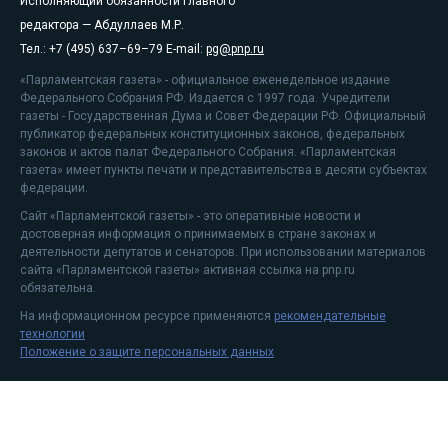
Исполняющий обязанности главного
редактора — Абдуллаев М.Р.
Тел.: +7 (495) 637–69–79 E-mail:
pg@pnp.ru
«Парламентская газета» - официальное еженедельное издание
Федерального Собрания РФ. Издается с 1997 года. Учредители
газеты - Государственная Дума и Совет Федерации РФ. Официальный
публикатор федеральных конституционных законов, федеральных
законов и актов палат Федерального Собрания. «Парламентская
газета» имеет пункты печати и представительства в десяти субъектах
федерации.
Сайт «Парламентской газеты» - это оперативные новости и
достоверная информация о принимаемых в стране законах и
деятельности депутатов и сенаторов. При использовании материалов
сайта «Парламентской газеты» активная ссылка на pnp.ru
обязательна.
На информационном ресурсе применяются
рекомендательные
технологии
Положение о защите персональных данных