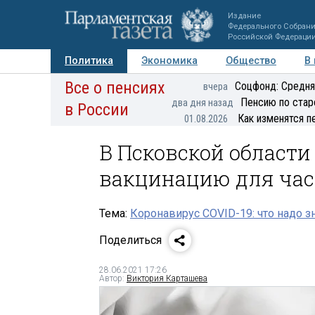
Издание
Федерального Собран
Российской Федераци
Политика
Экономика
Общество
В
Все о пенсиях
Фото
Авторы
Персоны
Мнения
Регионы
Соцфонд: Средня
вчера
Пенсию по стар
два дня назад
в России
Как изменятся п
01.08.2026
В Псковской области
вакцинацию для час
Тема:
Коронавирус COVID-19: что надо з
Поделиться
28.06.2021 17:26
Автор:
Виктория Карташева