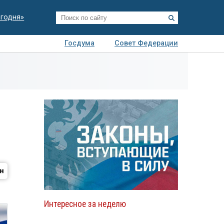
егодня»
Госдума
Совет Федерации
я
Авто
Недвижимость
Технологии
иза
Интересное за неделю