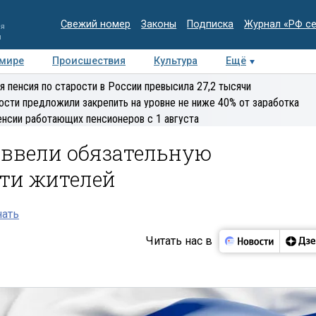
Свежий номер
Законы
Подписка
Журнал «РФ с
ия
и
 мире
Происшествия
Культура
Ещё
Медиацентр
Интервью
Колумнисты
Делова
я пенсия по старости в России превысила 27,2 тысячи
эксперт
ости предложили закрепить на уровне не ниже 40% от заработка
енсии работающих пенсионеров с 1 августа
 ввели обязательную
ти жителей
нать
Читать нас в