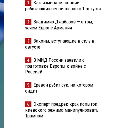
Как изменятся пенсии
1
работающих пенсионеров с 1 августа
Владимир Джабаров — о том,
2
зачем Европе Армения
Законы, вступающие в силу в
3
августе
В МИД России заявили о
4
подготовке Европы к войне с
Россией
Ереван рубит сук, на котором
5
сидит
Эксперт предрек крах попыток
6
киевского режима манипулировать
Трампом