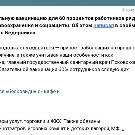
© pixab
ельную вакцинацию для 60 процентов работников ря
равоохранения и соцзащиты. Об этом
написал
в своё
ил Ведерников.
продолжает ухудшаться — прирост заболевших на прошл
ричине, а также учитывая наши особенности как
она, главный государственный санитарный врач Псковско
обязательной вакцинации 60% сотрудников следующих
ся «бесковидные» кафе и
еры услуг, торговли и ЖКХ. Также обязаны
инотеатров, игровых комнат и детских лагерей, МФЦ,