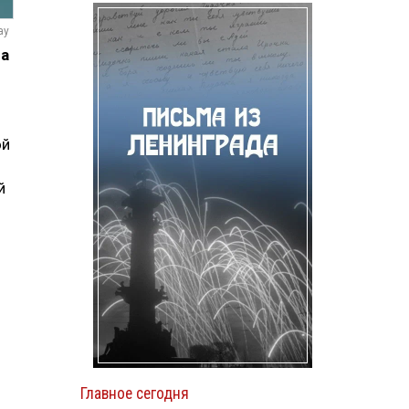
ay
да
м
ой
й
Главное сегодня