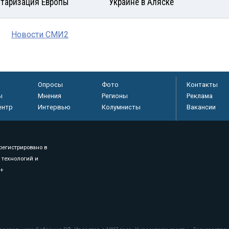
таризация Европы
Украине в Аляске
Новости СМИ2
Опросы
Фото
Контакты
ы
Мнения
Регионы
Реклама
ентр
Интервью
Колумнисты
Вакансии
регистрировано в
 технологий и
8+
.