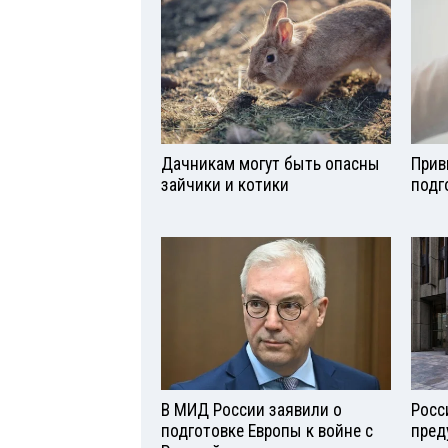
Дачникам могут быть опасны
Прив
зайчики и котики
подг
В МИД России заявили о
Росс
подготовке Европы к войне с
пред