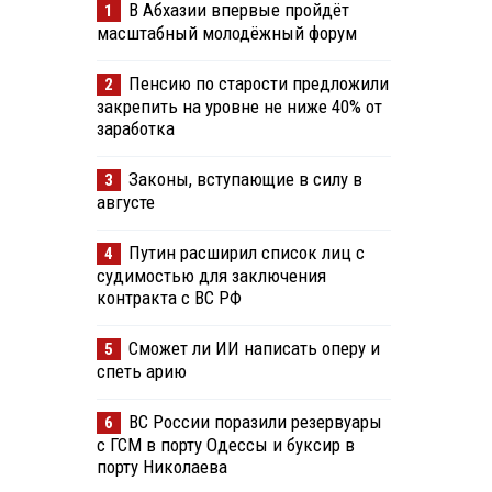
В Абхазии впервые пройдёт
1
масштабный молодёжный форум
Пенсию по старости предложили
2
закрепить на уровне не ниже 40% от
заработка
Законы, вступающие в силу в
3
августе
Путин расширил список лиц с
4
судимостью для заключения
контракта с ВС РФ
Сможет ли ИИ написать оперу и
5
спеть арию
ВС России поразили резервуары
6
с ГСМ в порту Одессы и буксир в
порту Николаева