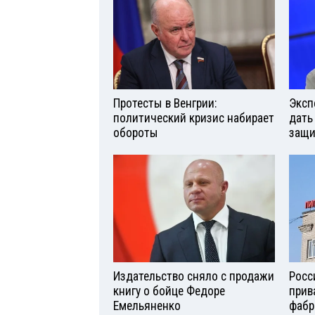
Протесты в Венгрии:
Эксп
политический кризис набирает
дать
обороты
защи
Издательство сняло с продажи
Росс
книгу о бойце Федоре
прив
Емельяненко
фабр