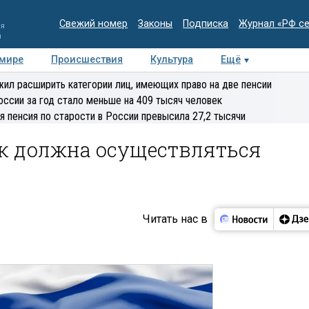
Свежий номер
Законы
Подписка
Журнал «РФ с
ия
и
 мире
Происшествия
Культура
Ещё
Медиацентр
Интервью
Колумнисты
Делова
ил расширить категории лиц, имеющих право на две пенсии
эксперт
оссии за год стало меньше на 409 тысяч человек
я пенсия по старости в России превысила 27,2 тысячи
ак должна осуществляться
Читать нас в