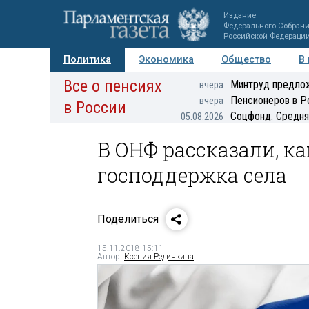
Издание
Федерального Собран
Российской Федераци
Политика
Экономика
Общество
В
Все о пенсиях
Фото
Авторы
Персоны
Мнения
Регионы
Минтруд предлож
вчера
Пенсионеров в Р
вчера
в России
Соцфонд: Средня
05.08.2026
В ОНФ рассказали, к
господдержка села
Поделиться
15.11.2018 15:11
Автор:
Ксения Редичкина