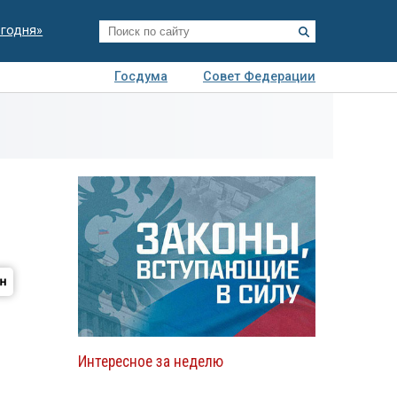
егодня»
Госдума
Совет Федерации
я
Авто
Недвижимость
Технологии
иза
Интересное за неделю